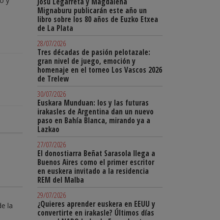
o y
Josu Legarreta y Magdalena
Mignaburu publicarán este año un
libro sobre los 80 años de Euzko Etxea
de La Plata
28/07/2026
Tres décadas de pasión pelotazale:
gran nivel de juego, emoción y
homenaje en el torneo Los Vascos 2026
de Trelew
30/07/2026
Euskara Munduan: los y las futuras
irakasles de Argentina dan un nuevo
paso en Bahía Blanca, mirando ya a
Lazkao
27/07/2026
El donostiarra Beñat Sarasola llega a
Buenos Aires como el primer escritor
en euskera invitado a la residencia
REM del Malba
29/07/2026
¿Quieres aprender euskera en EEUU y
e la
convertirte en irakasle? Últimos días