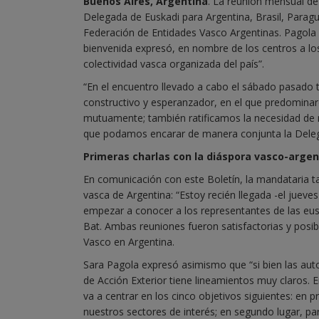
Buenos Aires, Argentina
. La reunión mensual de
Delegada de Euskadi para Argentina, Brasil, Paragu
Federación de Entidades Vasco Argentinas. Pagola fu
bienvenida expresó, en nombre de los centros a lo
colectividad vasca organizada del país”.
“En el encuentro llevado a cabo el sábado pasado 
constructivo y esperanzador, en el que predominar
mutuamente; también ratificamos la necesidad de
que podamos encarar de manera conjunta la Delegac
Primeras charlas con la diáspora vasco-argen
En comunicación con este Boletín, la mandataria t
vasca de Argentina: “Estoy recién llegada -el juev
empezar a conocer a los representantes de las eusk
Bat. Ambas reuniones fueron satisfactorias y posibi
Vasco en Argentina.
Sara Pagola expresó asimismo que “si bien las aut
de Acción Exterior tiene lineamientos muy claros. 
va a centrar en los cinco objetivos siguientes: en 
nuestros sectores de interés; en segundo lugar, par