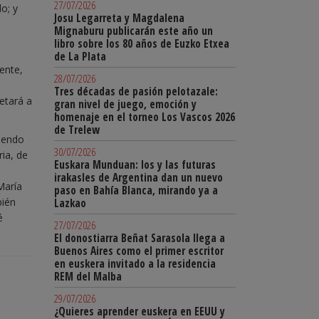
27/07/2026
o; y
Josu Legarreta y Magdalena
Mignaburu publicarán este año un
libro sobre los 80 años de Euzko Etxea
de La Plata
ente,
28/07/2026
Tres décadas de pasión pelotazale:
etará a
gran nivel de juego, emoción y
homenaje en el torneo Los Vascos 2026
de Trelew
riendo
30/07/2026
ria, de
Euskara Munduan: los y las futuras
s
irakasles de Argentina dan un nuevo
María
paso en Bahía Blanca, mirando ya a
bién
Lazkao
é
27/07/2026
El donostiarra Beñat Sarasola llega a
Buenos Aires como el primer escritor
en euskera invitado a la residencia
REM del Malba
29/07/2026
¿Quieres aprender euskera en EEUU y