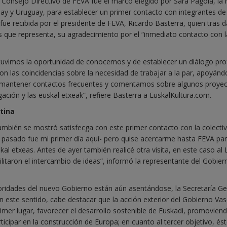
 Consejo Directivo de FEVA fue el marco elegido por Sara Pagola, la
ay y Uruguay, para establecer un primer contacto con integrantes de 
e recibida por el presidente de FEVA, Ricardo Basterra, quien tras da
s que representa, su agradecimiento por el “inmediato contacto con l
tuvimos la oportunidad de conocernos y de establecer un diálogo pr
on las coincidencias sobre la necesidad de trabajar a la par, apoyán
 mantener contactos frecuentes y comentamos sobre algunos proye
ión y las euskal etxeak”, refiere Basterra a EuskalKultura.com.
tina
ambién se mostró satisfecga con este primer contacto con la colecti
es pasado fue mi primer día aquí- pero quise acercarme hasta FEVA pa
al etxeas. Antes de ayer también realicé otra visita, en este caso al
litaron el intercambio de ideas”, informó la representante del Gobier
oridades del nuevo Gobierno están aún asentándose, la Secretaría Ge
En este sentido, cabe destacar que la acción exterior del Gobierno Va
primer lugar, favorecer el desarrollo sostenible de Euskadi, promovien
ticipar en la construcción de Europa; en cuanto al tercer objetivo, és