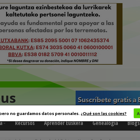
eus
 pero no guardamos datos personales.
¿Qué son las cookies?
A
a
Recursos
Aprender Euskera
Genealogía
Blogs