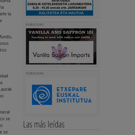
 nueva
la
rle la
a
PUBLICIDAD
ofundo,
donos
ctos
PUBLICIDAD
vidad
ra
 Laurak
no
neral
sco se
Las más leídas
do
te se