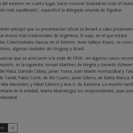
 del exterior; en cuarto lugar, hacer conocer Euskadi en todo el mund
do más equilibrado”, especificó la delegada oriunda de Elgoibar.
ién anticipó que su presentación oficial se llevará a cabo próximam
al etxeas más tradicionales de Argentina. El viaje, en el que estará
s Colectividades Vascas en el Exterior, Asier Vallejo Itsaso, se concr
tinos, algunas ciudades de Uruguay y Brasil.
s vascas que se acercaron a la sede de FEVA –en algunos casos recor
reunión, es la siguiente: Ismael Martínez de Alegría y Gerardo Echever
 del Plata; Damián Cebey, Javier Tisera, Juan Martín Hormazábal y Tai
 Tandil; Pablo Curré, de Río Cuarto; Javier Ederra, de Bahía Blanca; 
 Villa Mercedes; y Mikel Ezkerro y Ana G. de Basterra. La reunión tam
etaria de la entidad, Marta Abarrategui; los vicepresidentes, Juan Jos
ndiazabal.
rio
0