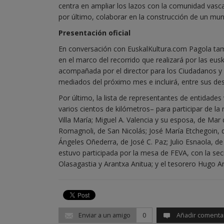
centra en ampliar los lazos con la comunidad vasca
por último, colaborar en la construcción de un mun
Presentación oficial
En conversación con EuskalKultura.com Pagola tamb
en el marco del recorrido que realizará por las eusk
acompañada por el director para los Ciudadanos y la
mediados del próximo mes e incluirá, entre sus des
Por último, la lista de representantes de entidade
varios cientos de kilómetros– para participar de la 
Villa María; Miguel A. Valencia y su esposa, de Mar
Romagnoli, de San Nicolás; José María Etchegoin, de
Ángeles Oñederra, de José C. Paz; Julio Esnaola, de
estuvo participada por la mesa de FEVA, con la secr
Olasagastia y Arantxa Anitua; y el tesorero Hugo A
Enviar a un amigo
0
Añadir comenta