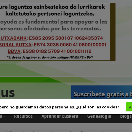
eus
 pero no guardamos datos personales.
¿Qué son las cookies?
A
a
Recursos
Aprender Euskera
Genealogía
Blogs