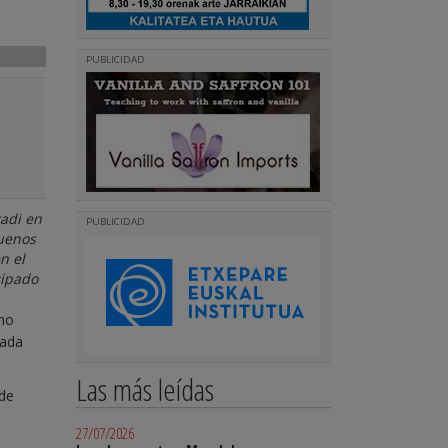
PUBLICIDAD
adi en
PUBLICIDAD
Buenos
n el
cipado
omo
rada
Las más leídas
 de
27/07/2026