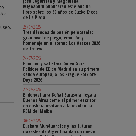
Josu Legarreta y Magdalena
Mignaburu publicarán este año un
co-
libro sobre los 80 años de Euzko Etxea
ó el
de La Plata
28/07/2026
museo,
Tres décadas de pasión pelotazale:
gran nivel de juego, emoción y
homenaje en el torneo Los Vascos 2026
de Trelew
24/07/2026
Emoción y satisfacción en Gure
Folklore de EE de Madrid en su primera
salida europea, a los Prague Folklore
Days 2026
27/07/2026
El donostiarra Beñat Sarasola llega a
Buenos Aires como el primer escritor
en euskera invitado a la residencia
REM del Malba
30/07/2026
Euskara Munduan: los y las futuras
irakasles de Argentina dan un nuevo