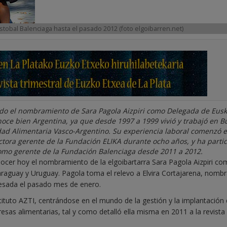
istobal Balenciaga hasta el pasado 2012 (foto elgoibarren.net)
do el nombramiento de Sara Pagola Aizpiri como Delegada de Eusk
noce bien Argentina, ya que desde 1997 a 1999 vivió y trabajó en 
dad Alimentaria Vasco-Argentino. Su experiencia laboral comenzó e
ctora gerente de la Fundación ELIKA durante ocho años, y ha parti
omo gerente de la Fundación Balenciaga desde 2011 a 2012.
ocer hoy el nombramiento de la elgoibartarra Sara Pagola Aizpiri c
araguay y Uruguay. Pagola toma el relevo a Elvira Cortajarena, nomb
 cesada el pasado mes de enero.
ituto AZTI, centrándose en el mundo de la gestión y la implantación
 alimentarias, tal y como detalló ella misma en 2011 a la revista