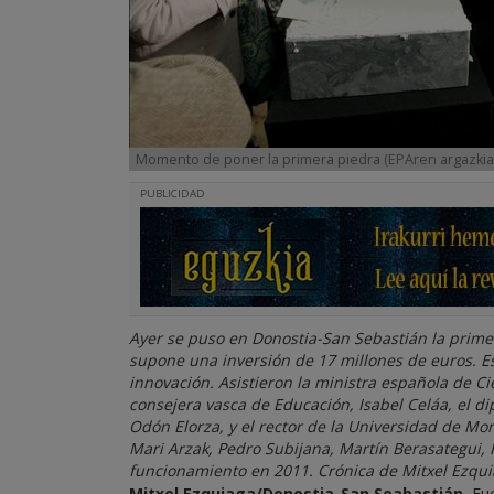
Momento de poner la primera piedra (EPAren argazkia
PUBLICIDAD
Ayer se puso en Donostia-San Sebastián la prime
supone una inversión de 17 millones de euros. Es
innovación. Asistieron la ministra española de C
consejera vasca de Educación, Isabel Celáa, el d
Odón Elorza, y el rector de la Universidad de Mo
Mari Arzak, Pedro Subijana, Martín Berasategui, H
funcionamiento en 2011. Crónica de Mitxel Ezquia
Mitxel Ezquiaga/Donostia-San Seabastián.
Fue