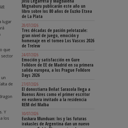
Josu Legarreta y Magdalena
Mignaburu publicarán este año un
ue
libro sobre los 80 años de Euzko Etxea
de La Plata
a lugar
28/07/2026
ará
Tres décadas de pasión pelotazale:
n
gran nivel de juego, emoción y
homenaje en el torneo Los Vascos 2026
de Trelew
to que
24/07/2026
 sector
Emoción y satisfacción en Gure
Folklore de EE de Madrid en su primera
salida europea, a los Prague Folklore
Days 2026
e un
alta de
27/07/2026
El donostiarra Beñat Sarasola llega a
Buenos Aires como el primer escritor
odragon
en euskera invitado a la residencia
REM del Malba
s. Y
30/07/2026
ta los
Euskara Munduan: los y las futuras
irakasles de Argentina dan un nuevo