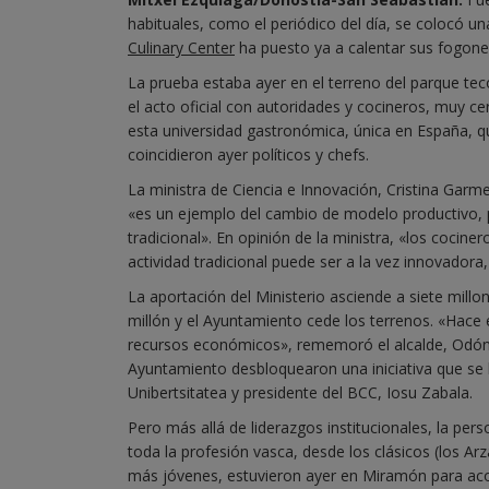
habituales, como el periódico del día, se colocó 
Culinary Center
ha puesto ya a calentar sus fogones
La prueba estaba ayer en el terreno del parque te
el acto oficial con autoridades y cocineros, muy ce
esta universidad gastronómica, única en España, 
coincidieron ayer políticos y chefs.
La ministra de Ciencia e Innovación, Cristina Garm
«es un ejemplo del cambio de modelo productivo, por
tradicional». En opinión de la ministra, «los coci
actividad tradicional puede ser a la vez innovadora
La aportación del Ministerio asciende a siete millo
millón y el Ayuntamiento cede los terrenos. «Hace
recursos económicos», rememoró el alcalde, Odón El
Ayuntamiento desbloquearon una iniciativa que se
Unibertsitatea y presidente del BCC, Iosu Zabala.
Pero más allá de liderazgos institucionales, la pers
toda la profesión vasca, desde los clásicos (los Arz
más jóvenes, estuvieron ayer en Miramón para aco