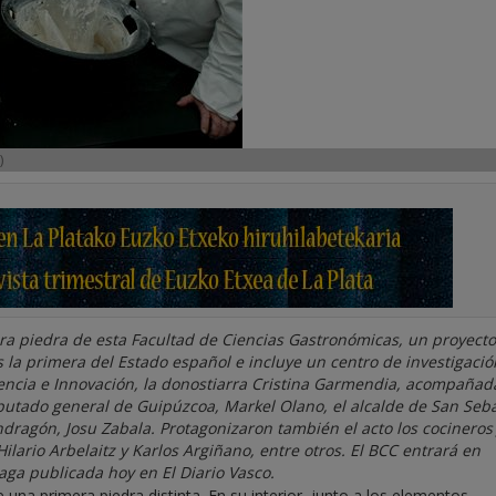
)
ra piedra de esta Facultad de Ciencias Gastronómicas, un proyect
 la primera del Estado español e incluye un centro de investigació
iencia e Innovación, la donostiarra Cristina Garmendia, acompañad
iputado general de Guipúzcoa, Markel Olano, el alcalde de San Seba
ndragón, Josu Zabala. Protagonizaron también el acto los cocineros
ilario Arbelaitz y Karlos Argiñano, entre otros. El BCC entrará en
ga publicada hoy en El Diario Vasco.
 una primera piedra distinta. En su interior, junto a los elementos