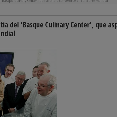
 'Basque Culinary Center', que aspira a convertirse en referente mundial
ia del 'Basque Culinary Center', que as
undial