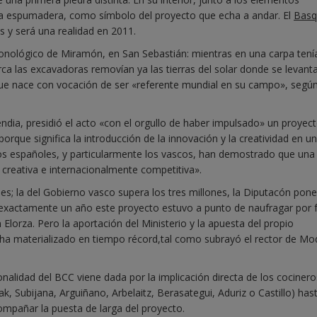
una espumadera, como símbolo del proyecto que echa a andar. El
Basq
 y será una realidad en 2011.
conológico de Miramón, en San Sebastián: mientras en una carpa tení
rca las excavadoras removían ya las tierras del solar donde se levant
que nace con vocación de ser «referente mundial en su campo», segú
endia, presidió el acto «con el orgullo de haber impulsado» un proyec
que significa la introducción de la innovación y la creatividad en un
neros españoles, y particularmente los vascos, han demostrado que una
, creativa e internacionalmente competitiva».
nes; la del Gobierno vasco supera los tres millones, la Diputacón pon
 exactamente un año este proyecto estuvo a punto de naufragar por f
orza. Pero la aportación del Ministerio y la apuesta del propio
 ha materializado en tiempo récord,tal como subrayó el rector de M
onalidad del BCC viene dada por la implicación directa de los cocinero
ak, Subijana, Arguiñano, Arbelaitz, Berasategui, Aduriz o Castillo) has
mpañar la puesta de larga del proyecto.