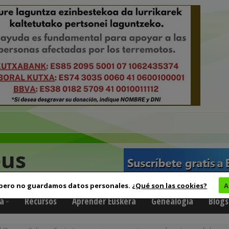
eus
 pero no guardamos datos personales.
¿Qué son las cookies?
A
a
Recursos
Aprender Euskera
Genealogía
Blogs