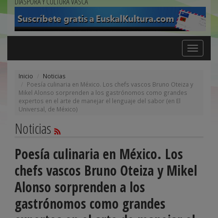
DIÁSPORA Y CULTURA VASCA
Toggle
navigation
Inicio
Noticias
Poesía culinaria en México. Los chefs vascos Bruno Oteiza y
Mikel Alonso sorprenden a los gastrónomos como grandes
expertos en el arte de manejar el lenguaje del sabor (en El
Universal, de México)
Noticias
Poesía culinaria en México. Los
chefs vascos Bruno Oteiza y Mikel
Alonso sorprenden a los
gastrónomos como grandes