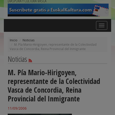
DIÁSPORA Y CULTURA VASCA
Toggle
navigation
Inicio
Noticias
M. Pía Mario-Hirigoyen, representante de la Colectividad
Vasca de Concordia, Reina Provincial del Inmigrante
Noticias
M. Pía Mario-Hirigoyen,
representante de la Colectividad
Vasca de Concordia, Reina
Provincial del Inmigrante
11/09/2006