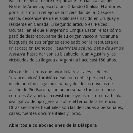
vasca --especialmente de Iparralde-- en las costas del
Norte de América, escrito por Orlando Obaldia. El autor es
por sí mismo un reflejo de la diversidad de la Diáspora
vasca, descendiente de euskaldunes nacido en Uruguay y
residente en Canadá. El segundo artículo es 'Raíces
Ocultas', en el que el argentino Enrique Lastiri relata cómo
pasó de despreocuparse de su origen vasco a iniciar una
búsqueda de sus orígenes espoleado por la respuesta de
un taxista en Donostia
'¿Lastiri? De acá no, debe de ser de
Navarra'
hasta dar con su bisabuelo, Juan Agustín, y las
vicisitudes de su llegada a Argentina hace casi 150 años.
Otro de los temas que aborda la revista es el de los
'afrancesados', también desde una doble perspectiva,
desde una familia guipuzcoana y desde las novelas de
acción de Pío Baroja, con un personaje tan interesante
como es Aviraneta. La revista incluye asímismo un artículo
divulgativo de tipo general sobre el tema de la herencia.
Otras secciones habituales son las dedicadas a personajes,
casas, fuentes documentales y libros.
Abiertos a colaboraciones de la Diáspora