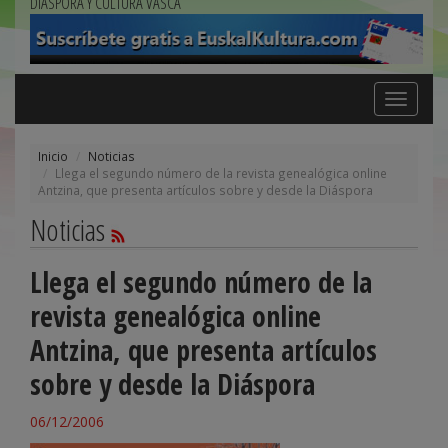
DIÁSPORA Y CULTURA VASCA
Toggle
navigation
Inicio
Noticias
Llega el segundo número de la revista genealógica online
Antzina, que presenta artículos sobre y desde la Diáspora
Noticias
Llega el segundo número de la
revista genealógica online
Antzina, que presenta artículos
sobre y desde la Diáspora
06/12/2006