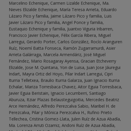
Marcelino Echenique, Carmen Lizalde Echenique, Ma.
Nieves Elizalde Echenique, María Teresa Arrieta, Eduardo
Lázaro Pico y familia, Jaime Lázaro Pico y familia, Luis
Javier Lázaro Pico y familia, Angel Ponce y familia,
Eustaquio Echenique y familia, Juantxo Viguria Iribarren,
Francisco Javier Echenique, Félix García Ribera, Miguel
Larregui, Gerardo Porter, Carlos González, Rocío Aranguren
Ruíz, Noemí Batta Fonseca, Ramón Zugarramurdi, Asier
Arrieta Galárraga, Marcela Armendáriz, José Miguel
Fernández, Mario Rosagaray Ayensa, Gracian Etcheverry
Elizalde, Jose M. Quintana, Yon de Luisa, Juan Jose Jáuregui
Indart, Mayra Ortiz del Hoyo, Pilar Indart Larregui, Cipri
Iturria Telletxea, Braulio Iturria Galarza, Juan Ignacio Iturria
Echalar, Mariza Torresbaca Chavez, Aitor Eguia Torresbaca,
Javier Eguia Beristain, Ignacio Lecumberri, Santiago
Aburuza, Itziar Plazas Belausteguigoitia, Mercedes Beatriz
Arce Hernández, Alfredo Perezcalva Sabio, Maribel H. de
Perezcalva, Pilar y Mónica Perezcalva H., Rufino Prieto
Tellechea, Cristina Gomez-Llata, Julen Ruíz de Azua Abadía,
Ma. Lorenza Arruti Ozamiz, Andoni Ruíz de Azua Abadía,