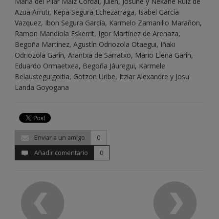
María del Pilar Maíz Cordal, Julen, Josune y Nekane Ruíz de
Azua Arruti, Kepa Segura Echezarraga, Isabel García
Vazquez, Ibon Segura García, Karmelo Zamanillo Marañon,
Ramon Mandiola Eskerrit, Igor Martínez de Arenaza,
Begoña Martínez, Agustín Odriozola Otaegui, Iñaki
Odriozola Garín, Arantxa de Sarratxo, Mario Elena Garín,
Eduardo Ormaetxea, Begoña Jáuregui, Karmele
Belausteguigoitia, Gotzon Uribe, Itziar Alexandre y Josu
Landa Goyogana
Enviar a un amigo
0
Añadir comentario
0