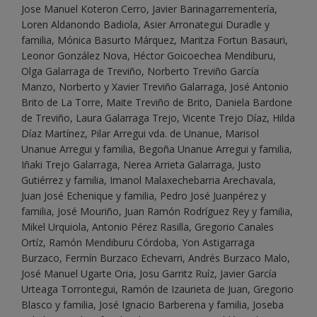
Jose Manuel Koteron Cerro, Javier Barinagarrementería,
Loren Aldanondo Badiola, Asier Arronategui Duradle y
familia, Mónica Basurto Márquez, Maritza Fortun Basauri,
Leonor González Nova, Héctor Goicoechea Mendiburu,
Olga Galarraga de Treviño, Norberto Treviño García
Manzo, Norberto y Xavier Treviño Galarraga, José Antonio
Brito de La Torre, Maite Treviño de Brito, Daniela Bardone
de Treviño, Laura Galarraga Trejo, Vicente Trejo Díaz, Hilda
Díaz Martínez, Pilar Arregui vda. de Unanue, Marisol
Unanue Arregui y familia, Begoña Unanue Arregui y familia,
Iñaki Trejo Galarraga, Nerea Arrieta Galarraga, Justo
Gutiérrez y familia, Imanol Malaxechebarria Arechavala,
Juan José Echenique y familia, Pedro José Juanpérez y
familia, José Mouriño, Juan Ramón Rodríguez Rey y familia,
Mikel Urquiola, Antonio Pérez Rasilla, Gregorio Canales
Ortíz, Ramón Mendiburu Córdoba, Yon Astigarraga
Burzaco, Fermín Burzaco Echevarri, Andrés Burzaco Malo,
José Manuel Ugarte Oria, Josu Garritz Ruíz, Javier García
Urteaga Torrontegui, Ramón de Izaurieta de Juan, Gregorio
Blasco y familia, José Ignacio Barberena y familia, Joseba