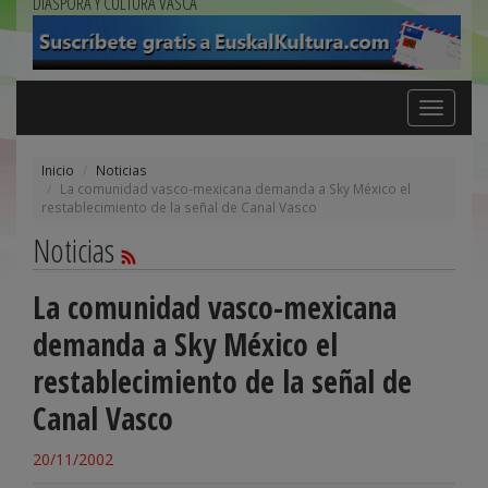
DIÁSPORA Y CULTURA VASCA
Toggle
navigation
Inicio
Noticias
La comunidad vasco-mexicana demanda a Sky México el
restablecimiento de la señal de Canal Vasco
Noticias
La comunidad vasco-mexicana
demanda a Sky México el
restablecimiento de la señal de
Canal Vasco
20/11/2002