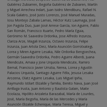
Gutiérrez Zubiarren, Begoña Gutiérrez de Zubiaren, Martín
y Miguel Arrechea Indart, Juan Isidro Mendiburu, Rafael N.
Scala Galatro, José Justo Lorenzo, José Manuel Muradas,
Iosu Montejo Zabala Lamas, Héctor Kutz Laurnaga, José
Jon Pagola Duo, Juan José Arrese García, Ion Aguirre, Pablo
San Román, Francisco Ituarte, Pedro María Eguia,
Gerónimo M. Saavedra Ordorika, Jose Alfredo Inzunza,
Clariza Arze, Magali Inzunza, Octavio Inzunza, Felipe
Inzunza, Juan Artola Diez, María Asunción Gorrotxategi,
Lorea y Miren Aguirre Lesaka, Nile Ordorika Bengoechea,
Germán Saavedra Ordorika, Pedro Aguirre Alberdi, Juana
Mendicute, Amaia y Jone Urquiola Mendicute, Ramiro
Bernal, Francisco Javier Urrutia, Nerea, Lorea y Agustín
Palacios Urquiola, Santiago Aguirre Félix, Jesusa Lesaka
Arozena, Olatz Aguirre Lesaka, Luis Miguel Ipiña,
Raymundo Istilart Elizalde y familia, Benito Nava, Juan José
Arrillaga Irusta, Juan Antonio y Bautista Galain, Maite
Eciolaza, Hipólito Arizaleta Barazabal, María de Lourdes,
José, María Begoña, María de las Mercedes y María
Asunción Elizalde Echenique, María Teresa, Miguel y