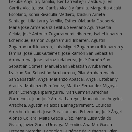
Lekube Angulo y familia, Iker Larreategui Zaldúa, Julen
Garrítz Alcalá, Josu Garrítz Alcalá y familia, Margarita Alcalá
Escolano, Sonia Rivadulla Mediero, Izaskun Arrieta
Santiago, Lilia Lara y familia, Esther Olabarría Etxeberría,
María José Armendáriz Tellitu, Severiano Aguirrebeitia
Celaia, José Antonio Zugarramurdi Iribarren, Isabel Iribarren
Echenique, Ramón Zugarramurdi Iribarren, Agustin
Zugarramurdi Iribarren, Luis Miguel Zugarramurdi Iribarren y
familia, José Luis Gutiérrez, José Ramón San Sebastián
Arrubarrena, José Iraizoz Indaberea, José Ramón San
Sebastián Gómez, Manuel San Sebastián Arrubarrena,
Izaskun San Sebastián Arrubarrena, Pilar Arrubarrena de
San Sebastián, Angel Matienzo Abascal, Angel, Esteban y
Arantza Matienzo Fernández, Mariluz Fernández Migoya,
Javier Echenique Iparraguirre, Mari Carmen Arrechea
Garmendia, Juan José Arrieta Larregui, Maria de los Angeles
Arrechea, Agustín Palacios Barinagarrement, Lourdes
Arrechea Inadart, José Garaicoechea Echenique, José Ángel
Alonso Collera, Maite Gracia Díaz, Maria Luisa vda de
Gracia, Javier García Urteaga Merodio, Ana Ma. García
Urteaga Merodio, Leopoldo Gutiérrez de Zubiarren, Pilar