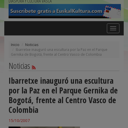
DIÁSPORA Y CULTURA VASCA
Toggle
navigation
Inicio
Noticias
Ibarretxe inauguró una escultura por la Paz en el Parque
Gernika de Bogotá, frente al Centro Vasco de Colombia
Noticias
Ibarretxe inauguró una escultura
por la Paz en el Parque Gernika de
Bogotá, frente al Centro Vasco de
Colombia
15/10/2007