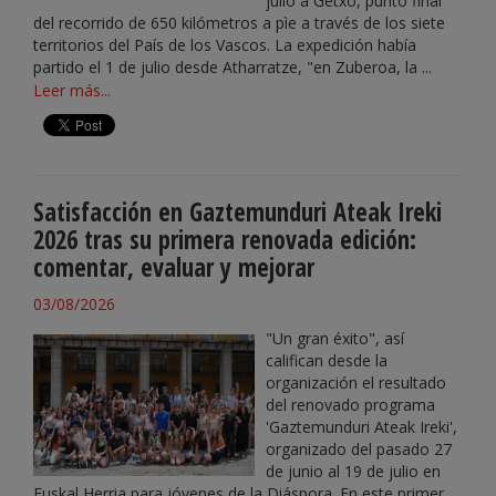
julio a Getxo, punto final
del recorrido de 650 kilómetros a pìe a través de los siete
territorios del País de los Vascos. La expedición había
partido el 1 de julio desde Atharratze, "en Zuberoa, la ...
Leer más...
Satisfacción en Gaztemunduri Ateak Ireki
2026 tras su primera renovada edición:
comentar, evaluar y mejorar
03/08/2026
"Un gran éxito", así
califican desde la
organización el resultado
del renovado programa
'Gaztemunduri Ateak Ireki',
organizado del pasado 27
de junio al 19 de julio en
Euskal Herria para jóvenes de la Diáspora. En este primer