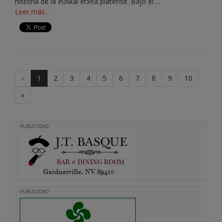
historia de la euskal etxea platense. Bajo el ...
Leer más...
«
1
2
3
4
5
6
7
8
9
10
»
PUBLICIDAD
PUBLICIDAD