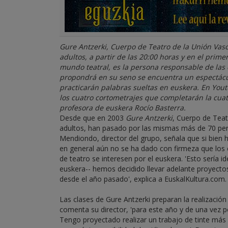
Gure Antzerki, Cuerpo de Teatro de la Unión Vas
adultos, a partir de las 20:00 horas y en el pri
mundo teatral, es la persona responsable de las 
propondrá en su seno se encuentra un espectáculo
practicarán palabras sueltas en euskera. En Yout
los cuatro cortometrajes que completarán la cuatr
profesora de euskera Rocío Basterra.
Desde que en 2003
Gure Antzerki
, Cuerpo de Teat
adultos, han pasado por las mismas más de 70 pers
Mendiondo, director del grupo, señala que si bien h
en general aún no se ha dado con firmeza que los 
de teatro se interesen por el euskera. 'Esto sería i
euskera-- hemos decidido llevar adelante proyecto
desde el año pasado', explica a EuskalKultura.com.
Las clases de Gure Antzerki preparan la realizac
comenta su director, 'para este año y de una vez p
Tengo proyectado realizar un trabajo de tinte más v