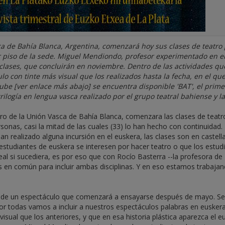
ca de Bahía Blanca, Argentina, comenzará hoy sus clases de teatro
mer piso de la sede. Miguel Mendiondo, profesor experimentado en e
clases, que concluirán en noviembre. Dentro de las actividades qu
 con tinte más visual que los realizados hasta la fecha, en el qu
ube [ver enlace más abajo] se encuentra disponible 'BAT', el prime
ilogía en lengua vasca realizado por el grupo teatral bahiense y la
ro de la Unión Vasca de Bahía Blanca, comenzara las clases de teatr
onas, casi la mitad de las cuales (33) lo han hecho con continuidad.
an realizado alguna incursión en el euskera, las clases son en castell
estudiantes de euskera se interesen por hacer teatro o que los estud
deal si sucediera, es por eso que con Rocío Basterra --la profesora de
s en común para incluir ambas disciplinas. Y en eso estamos trabaja
ión de un espectáculo que comenzará a ensayarse después de mayo. S
or todas vamos a incluir a nuestros espectáculos palabras en euskera
isual que los anteriores, y que en esa historia plástica aparezca el e