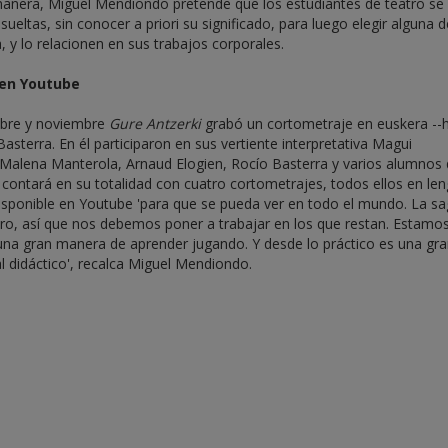
a manera, Miguel Mendiondo pretende que los estudiantes de teatro se
sueltas, sin conocer a priori su significado, para luego elegir alguna 
, y lo relacionen en sus trabajos corporales.
 en Youtube
ubre y noviembre
Gure Antzerki
grabó un cortometraje en euskera --
asterra. En él participaron en sus vertiente interpretativa Magui
 Malena Manterola, Arnaud Elogien, Rocío Basterra y varios alumnos 
o contará en su totalidad con cuatro cortometrajes, todos ellos en le
 disponible en Youtube 'para que se pueda ver en todo el mundo. La s
ro, así que nos debemos poner a trabajar en los que restan. Estamo
 una gran manera de aprender jugando. Y desde lo práctico es una gr
l didáctico', recalca Miguel Mendiondo.