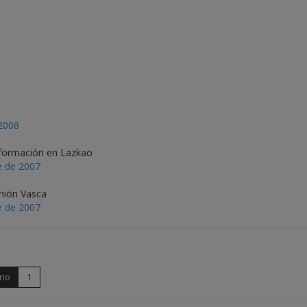
 2008
u formación en Lazkao
e de 2007
Unión Vasca
e de 2007
rio
1