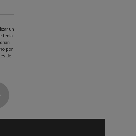
lizar un
e tenía
drían
cho por
tes de