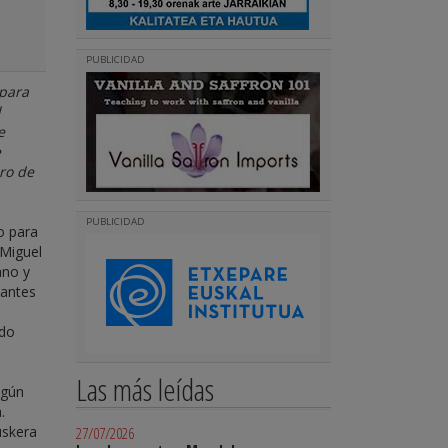
PUBLICIDAD
 para
l
e
e
ro de
PUBLICIDAD
o para
 Miguel
ano y
iantes
ndo
Las más leídas
egún
.
uskera
27/07/2026