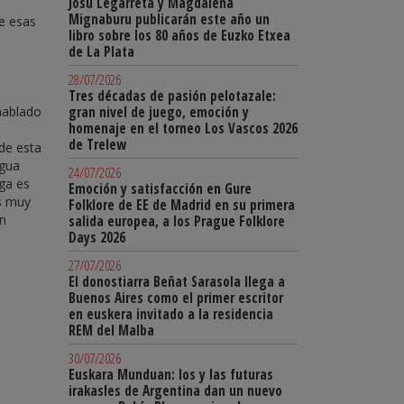
Josu Legarreta y Magdalena
Mignaburu publicarán este año un
de esas
libro sobre los 80 años de Euzko Etxea
de La Plata
28/07/2026
Tres décadas de pasión pelotazale:
hablado
gran nivel de juego, emoción y
homenaje en el torneo Los Vascos 2026
de Trelew
de esta
ngua
24/07/2026
aga es
Emoción y satisfacción en Gure
s muy
Folklore de EE de Madrid en su primera
an
salida europea, a los Prague Folklore
Days 2026
27/07/2026
El donostiarra Beñat Sarasola llega a
Buenos Aires como el primer escritor
en euskera invitado a la residencia
REM del Malba
30/07/2026
Euskara Munduan: los y las futuras
irakasles de Argentina dan un nuevo