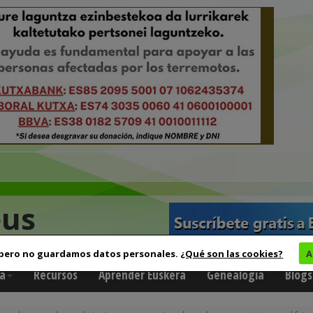
eus
 pero no guardamos datos personales.
¿Qué son las cookies?
A
a
Recursos
Aprender Euskera
Genealogía
Blogs