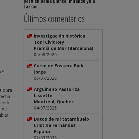
paso en Bahía Blanca, mirando ya a
Lazkao
Últimos comentarios
Investigación histórica
Toni Civit Rey
Premià de Mar (Barcelona)
05/08/2026
Curso de Euskera Biok
 de
Jorge
06/07/2026
Arguiñano Pastoriza
a obra
Lissette
 fecha
Montréal, Quebec
niendo
04/07/2026
s de
blar
Datos de mi tatarabuelo
Cristina Fernández
España
02/07/2026