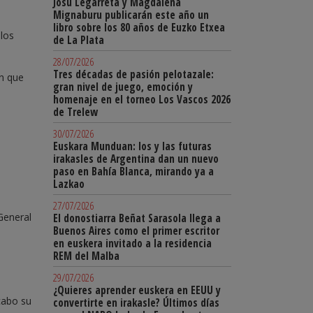
Josu Legarreta y Magdalena
Mignaburu publicarán este año un
libro sobre los 80 años de Euzko Etxea
 los
de La Plata
28/07/2026
Tres décadas de pasión pelotazale:
en que
gran nivel de juego, emoción y
homenaje en el torneo Los Vascos 2026
de Trelew
30/07/2026
Euskara Munduan: los y las futuras
irakasles de Argentina dan un nuevo
paso en Bahía Blanca, mirando ya a
Lazkao
27/07/2026
General
El donostiarra Beñat Sarasola llega a
Buenos Aires como el primer escritor
en euskera invitado a la residencia
REM del Malba
29/07/2026
¿Quieres aprender euskera en EEUU y
cabo su
convertirte en irakasle? Últimos días