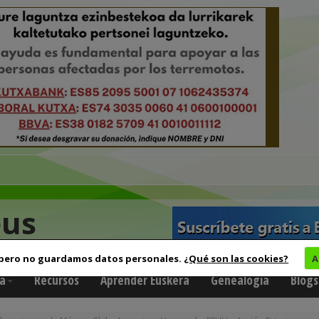
eus
 pero no guardamos datos personales.
¿Qué son las cookies?
A
a
Recursos
Aprender Euskera
Genealogía
Blogs