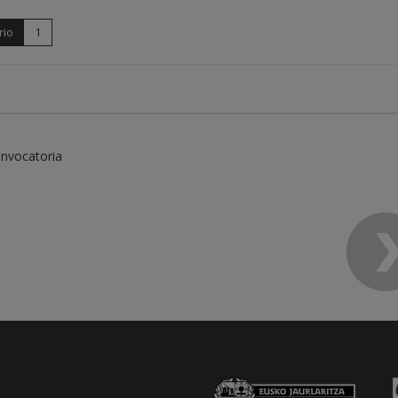
rio
1
onvocatoria