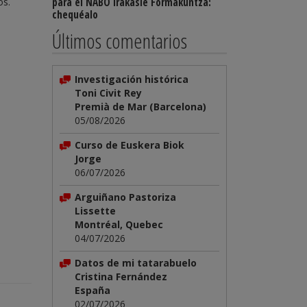
os.
para el NABO Irakasle Formakuntza:
chequéalo
Últimos comentarios
Investigación histórica
Toni Civit Rey
Premià de Mar (Barcelona)
05/08/2026
Curso de Euskera Biok
Jorge
06/07/2026
Arguiñano Pastoriza
Lissette
Montréal, Quebec
04/07/2026
Datos de mi tatarabuelo
Cristina Fernández
España
02/07/2026