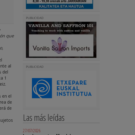
PUBLICIDAD
e
ión que
o,
el
nte al
PUBLICIDAD
s del
ca 1
eiz.
 en el
área de
erá de
Las más leídas
sujetos
27/07/2026