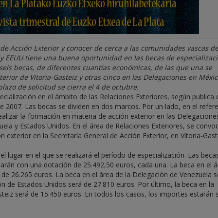
 de Acción Exterior y conocer de cerca a las comunidades vascas d
 y EEUU tiene una buena oportunidad en las becas de especializac
seis becas, de diferentes cuantías económicas, de las que una se
erior de Vitoria-Gasteiz y otras cinco en las Delegaciones en Méxic
lazo de solicitud se cierra el 4 de octubre.
ialización en el ámbito de las Relaciones Exteriores, según publica 
de 2007. Las becas se dividen en dos marcos. Por un lado, en el refere
lizar la formación en materia de acción exterior en las Delegacione
ela y Estados Unidos. En el área de Relaciones Exteriores, se convo
 exterior en la Secretaría General de Acción Exterior, en Vitoria-Gast
l lugar en el que se realizará el período de especialización. Las becas
tarán con una dotación de 25.492,50 euros, cada una. La beca en el 
de 26.265 euros. La beca en el área de la Delegación de Venezuela s
ón de Estados Unidos será de 27.810 euros. Por último, la beca en la
steiz será de 15.450 euros. En todos los casos, los importes estarán 