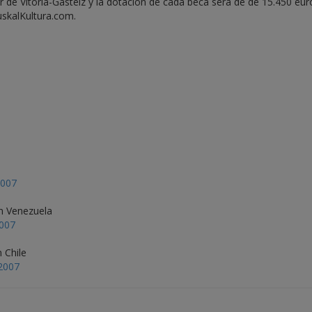
or de Vitoria-Gasteiz y la dotación de cada beca será de de 15.450 eur
skalKultura.com.
2007
n Venezuela
2007
 Chile
 2007