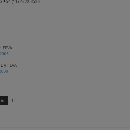
no +54 (11) 4372 3520.
de FEVA
 2008
BE y FEVA
 2008
rio
1