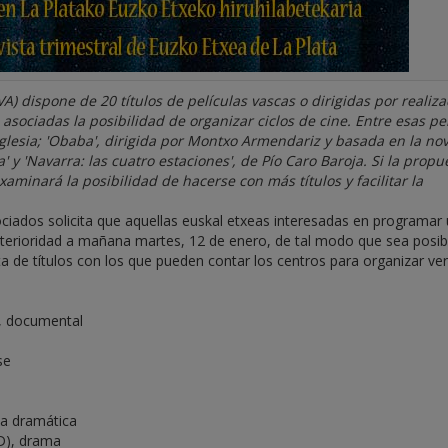
) dispone de 20 títulos de películas vascas o dirigidas por realiz
asociadas la posibilidad de organizar ciclos de cine. Entre esas pe
a Iglesia; 'Obaba', dirigida por Montxo Armendariz y basada en la no
 'Navarra: las cuatro estaciones', de Pío Caro Baroja. Si la propu
minará la posibilidad de hacerse con más títulos y facilitar la
ciados solicita que aquellas euskal etxeas interesadas en programar
 anterioridad a mañana martes, 12 de enero, de tal modo que sea posib
sta de títulos con los que pueden contar los centros para organizar ve
, documental
se
ia dramática
D), drama