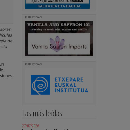
PUBLICIDAD
adores
lículas
vela de
esta
 un
PUBLICIDAD
le
rsiones
Las más leídas
27/07/2026