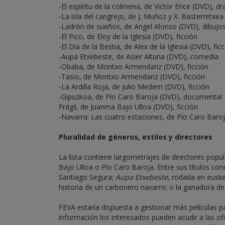
-El espíritu de la colmena, de Victor Erice (DVD), d
-La isla del cangrejo, de J. Muñoz y X. Basterretxe
-Ladrón de sueños, de Angel Alonso (DVD), dibuj
-El Pico, de Eloy de la Iglesia (DVD), ficción
-El Día de la Bestia, de Alex de la Iglesia (DVD), fic
-Aupa Etxebeste, de Asier Altuna (DVD), comedia
-Obaba, de Montxo Armendariz (DVD), ficción
-Tasio, de Montxo Armendariz (DVD), ficción
-La Ardilla Roja, de Julio Medem (DVD), ficción
-Gipuzkoa, de Pío Caro Baroja (DVD), documental
Frágil, de Juanma Bajo Ulloa (DVD), ficción
-Navarra: Las cuatro estaciones, de Pío Caro Bar
Pluralidad de géneros, estilos y directores
La lista contiene largometrajes de directores pop
Bajo Ulloa o Pío Caro Baroja. Entre sus títulos co
Santiago Segura;
Aupa Etxebeste
, rodada en eusk
historia de un carbonero navarro; o la ganadora 
FEVA estaría dispuesta a gestionar más películas pa
información los interesados pueden acudir a las of