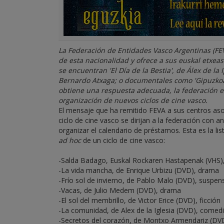
La Federación de Entidades Vasco Argentinas (FEVA
de esta nacionalidad y ofrece a sus euskal etxeas 
se encuentran 'El Día de la Bestia', de Álex de l
Bernardo Atxaga; o documentales como 'Gipuzkoa' y
obtiene una respuesta adecuada, la federación exa
organización de nuevos ciclos de cine vasco.
El mensaje que ha remitido FEVA a sus centros aso
ciclo de cine vasco se dirijan a la federación con
organizar el calendario de préstamos. Esta es la li
ad hoc
de un ciclo de cine vasco:
-Salda Badago, Euskal Rockaren Hastapenak (VHS)
-La vida mancha, de Enrique Urbizu (DVD), drama
-Frío sol de invierno, de Pablo Malo (DVD), suspen
-Vacas, de Julio Medem (DVD), drama
-El sol del membrillo, de Victor Erice (DVD), ficción
-La comunidad, de Alex de la Iglesia (DVD), comed
-Secretos del corazón, de Montxo Armendariz (DV