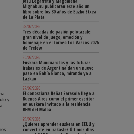
Josu Legarreta y Magdalena
Mignaburu publicarán este año un
libro sobre los 80 años de Euzko Etxea
de La Plata
28/07/2026
Tres décadas de pasión pelotazale:
gran nivel de juego, emoción y
homenaje en el torneo Los Vascos 2026
de Trelew
30/07/2026
Euskara Munduan: los y las futuras
irakasles de Argentina dan un nuevo
paso en Bahía Blanca, mirando ya a
Lazkao
27/07/2026
El donostiarra Beñat Sarasola llega a
nma
Buenos Aires como el primer escritor
ulo y
en euskera invitado a la residencia
la
REM del Malba
29/07/2026
¿Quieres aprender euskera en EEUU y
enos
convertirte en irakasle? Últimos días