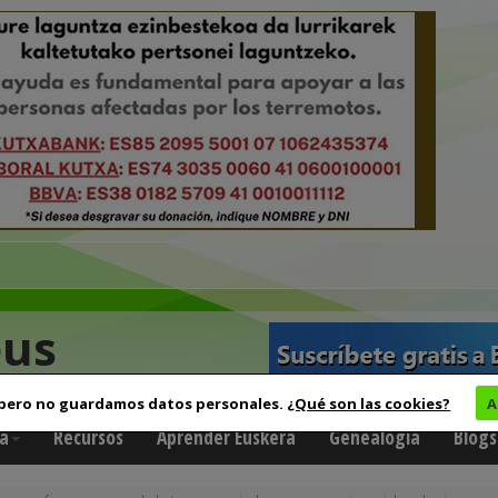
eus
 pero no guardamos datos personales.
¿Qué son las cookies?
A
a
Recursos
Aprender Euskera
Genealogía
Blogs