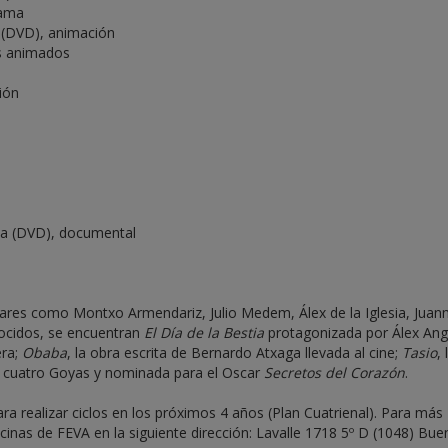
rama
a (DVD), animación
os animados
ción
oja (DVD), documental
ulares como Montxo Armendariz, Julio Medem, Álex de la Iglesia, Jua
nocidos, se encuentran
El Día de la Bestia
protagonizada por Álex Ang
era;
Obaba
, la obra escrita de Bernardo Atxaga llevada al cine;
Tasio
, 
de cuatro Goyas y nominada para el Oscar
Secretos del Corazón
.
ra realizar ciclos en los próximos 4 años (Plan Cuatrienal). Para más
icinas de FEVA en la siguiente dirección: Lavalle 1718 5º D (1048) Bu