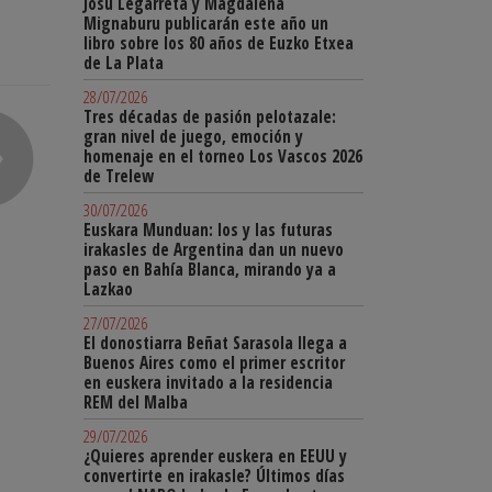
Josu Legarreta y Magdalena
Mignaburu publicarán este año un
libro sobre los 80 años de Euzko Etxea
de La Plata
28/07/2026
Tres décadas de pasión pelotazale:
gran nivel de juego, emoción y
homenaje en el torneo Los Vascos 2026
de Trelew
30/07/2026
Euskara Munduan: los y las futuras
irakasles de Argentina dan un nuevo
paso en Bahía Blanca, mirando ya a
Lazkao
27/07/2026
El donostiarra Beñat Sarasola llega a
Buenos Aires como el primer escritor
en euskera invitado a la residencia
REM del Malba
29/07/2026
¿Quieres aprender euskera en EEUU y
convertirte en irakasle? Últimos días