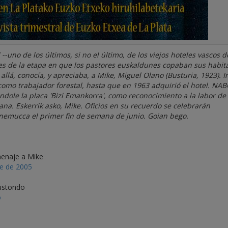
-uno de los últimos, si no el último, de los viejos hoteles vascos d
nes de la etapa en que los pastores euskaldunes copaban sus habit
lá, conocía, y apreciaba, a Mike, Miguel Olano (Busturia, 1923). In
omo trabajador forestal, hasta que en 1963 adquirió el hotel. NAB
dole la placa 'Bizi Emankorra', como reconocimiento a la labor de
na. Eskerrik asko, Mike. Oficios en su recuerdo se celebrarán
emucca el primer fin de semana de junio. Goian bego.
menaje a Mike
re de 2005
lustondo
o