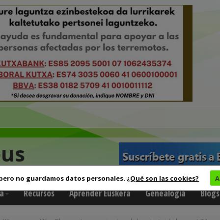
eus
 pero no guardamos datos personales.
¿Qué son las cookies?
A
a
Recursos
Aprender Euskera
Genealogía
Blogs