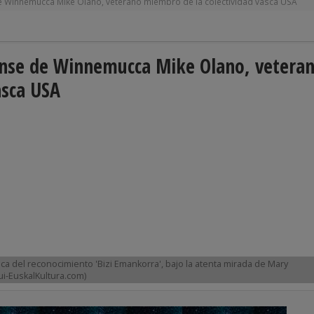
de Winnemucca Mike Olano, veterano miembro de la colectividad vasca USA
dense de Winnemucca Mike Olano, vetera
asca USA
a del reconocimiento 'Bizi Emankorra', bajo la atenta mirada de Mary
i-EuskalKultura.com)