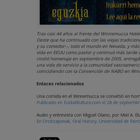
Tras casi 44 años al frente del Winnemucca Hotel -
Oeste que ha continuado con las viejas tradicio
y su comedor--, todo el mundo en Nevada, y más al
vida en EEUU como pastor y continuó más tarde c
rindió homenaje en septiembre de 2005, entregán
una vida de servicio a la comunidad vascoamerica
coincidiendo con la Convención de NABO en Winn
Enlaces relacionados
Una comida en el Winnemucca se convirtió en ho
Publicado en EuskalKultura.com el 28 de septiemb
Audio y entrevista con Miguel Olano, por Miel A. E
En Oroitzapenak, Oral History, Universidad de Ren