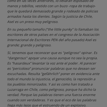
como en las veces anteriores, lo llevaran esposado de
manos y tobillos, vestido con un buzo -ropa de trabajo-
que le quedará demasiado grande y rodeado de policias
armados hasta los dientes. Según la justicia de Chile,
Asel es un preso muy peligroso.
En su pequeño tamaño ("the little punky" lo llamaban los
escritores de otros países en el congreso de la Asociación
Internacional de Escritores PEN del año pasado) Asel es
grande; grande y peligroso.
Sí, tenemos que reconocer que es "peligroso" opinar. Es
"dangerous" apoyar una causa aunque no sea la propia.
Es “hasardeux” levantar la voz ante el poder. Al parecer
es “pericoloso” pronunciar palabras que no desean ser
escuchadas. Resulta “gefährlich” poner en evidencia ante
todo el mundo la injusticia, el genocidio, la represión a
los pueblos minorizados. Y así es como han tratado a
Luzarraga en Chile, como peligroso, porque ha dicho la
verdad. Porque las palabras tienen una fuerza enorme
cuando son verdaderas. Y es que el eco de las palabras
llega más lejos que el estruendo de un explosivo.