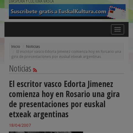
DIÁSPORA Y CULTURA VASCA
Toggle
navigation
Inicio
Noticias
El escritor vasco Edorta Jimenez comienza hoy en Rosario una
gira de presentaciones por euskal etxeak argentinas
Noticias
El escritor vasco Edorta Jimenez
comienza hoy en Rosario una gira
de presentaciones por euskal
etxeak argentinas
18/04/2007