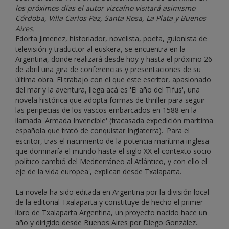
los próximos días el autor vizcaíno visitará asimismo
Córdoba, Villa Carlos Paz, Santa Rosa, La Plata y Buenos
Aires.
Edorta Jimenez, historiador, novelista, poeta, guionista de
televisión y traductor al euskera, se encuentra en la
Argentina, donde realizará desde hoy y hasta el próximo 26
de abril una gira de conferencias y presentaciones de su
última obra. El trabajo con el que este escritor, apasionado
del mar y la aventura, llega acá es 'El año del Tifus', una
novela histórica que adopta formas de thriller para seguir
las peripecias de los vascos embarcados en 1588 en la
llamada 'Armada Invencible' (fracasada expedición marítima
española que trató de conquistar Inglaterra). 'Para el
escritor, tras el nacimiento de la potencia marítima inglesa
que dominaría el mundo hasta el siglo XX el contexto socio-
político cambió del Mediterráneo al Atlántico, y con ello el
eje de la vida europea', explican desde Txalaparta.
La novela ha sido editada en Argentina por la división local
de la editorial Txalaparta y constituye de hecho el primer
libro de Txalaparta Argentina, un proyecto nacido hace un
año y dirigido desde Buenos Aires por Diego González.