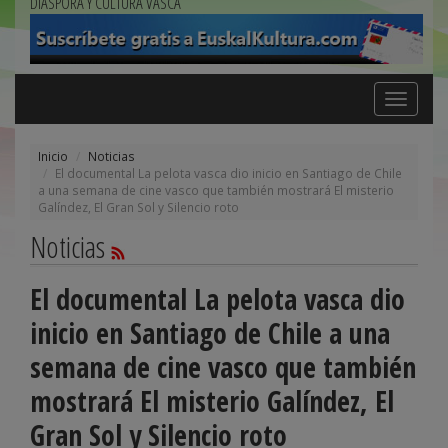
DIÁSPORA Y CULTURA VASCA
Toggle
navigation
Inicio
Noticias
El documental La pelota vasca dio inicio en Santiago de Chile
a una semana de cine vasco que también mostrará El misterio
Galíndez, El Gran Sol y Silencio roto
Noticias
El documental La pelota vasca dio
inicio en Santiago de Chile a una
semana de cine vasco que también
mostrará El misterio Galíndez, El
Gran Sol y Silencio roto