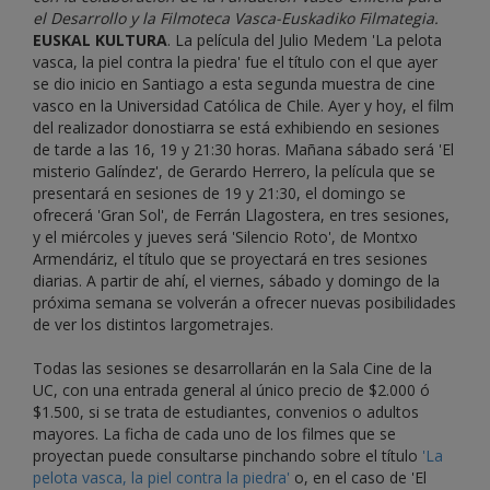
el Desarrollo y la Filmoteca Vasca-Euskadiko Filmategia.
EUSKAL KULTURA
. La película del Julio Medem 'La pelota
vasca, la piel contra la piedra' fue el título con el que ayer
se dio inicio en Santiago a esta segunda muestra de cine
vasco en la Universidad Católica de Chile. Ayer y hoy, el film
del realizador donostiarra se está exhibiendo en sesiones
de tarde a las 16, 19 y 21:30 horas. Mañana sábado será 'El
misterio Galíndez', de Gerardo Herrero, la película que se
presentará en sesiones de 19 y 21:30, el domingo se
ofrecerá 'Gran Sol', de Ferrán Llagostera, en tres sesiones,
y el miércoles y jueves será 'Silencio Roto', de Montxo
Armendáriz, el título que se proyectará en tres sesiones
diarias. A partir de ahí, el viernes, sábado y domingo de la
próxima semana se volverán a ofrecer nuevas posibilidades
de ver los distintos largometrajes.
Todas las sesiones se desarrollarán en la Sala Cine de la
UC, con una entrada general al único precio de $2.000 ó
$1.500, si se trata de estudiantes, convenios o adultos
mayores. La ficha de cada uno de los filmes que se
proyectan puede consultarse pinchando sobre el título
'La
pelota vasca, la piel contra la piedra'
o, en el caso de 'El