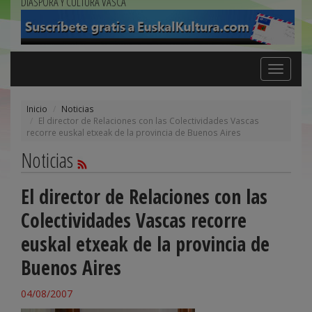
DIÁSPORA Y CULTURA VASCA
Toggle
navigation
Inicio
Noticias
El director de Relaciones con las Colectividades Vascas
recorre euskal etxeak de la provincia de Buenos Aires
Noticias
El director de Relaciones con las
Colectividades Vascas recorre
euskal etxeak de la provincia de
Buenos Aires
04/08/2007