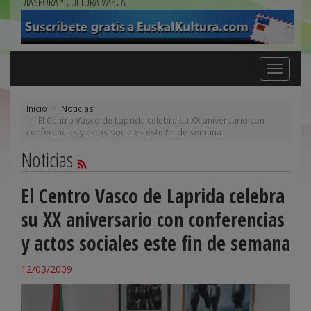
DIÁSPORA Y CULTURA VASCA
Toggle
navigation
Inicio
Noticias
El Centro Vasco de Laprida celebra su XX aniversario con
conferencias y actos sociales este fin de semana
Noticias
El Centro Vasco de Laprida celebra
su XX aniversario con conferencias
y actos sociales este fin de semana
12/03/2009