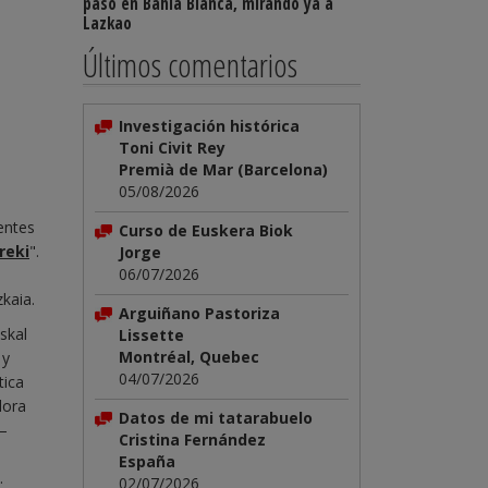
paso en Bahía Blanca, mirando ya a
Lazkao
Últimos comentarios
Investigación histórica
Toni Civit Rey
Premià de Mar (Barcelona)
05/08/2026
entes
Curso de Euskera Biok
reki
".
Jorge
06/07/2026
kaia.
Arguiñano Pastoriza
skal
Lissette
Montréal, Quebec
 y
04/07/2026
tica
dora
Datos de mi tatarabuelo
—
Cristina Fernández
España
.
02/07/2026