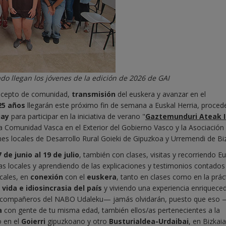
do llegan los jóvenes de la edición de 2026 de GAI
cepto de comunidad,
transmisión
del euskera y avanzar en el
25 años
llegarán este próximo fin de semana a Euskal Herria, proced
uay
para participar en la iniciativa de verano "
Gaztemunduri Ateak I
a Comunidad Vasca en el Exterior del Gobierno Vasco y la Asociación
nes locales de Desarrollo Rural Goieki de Gipuzkoa y Urremendi de Biz
7 de junio al 19 de julio
, también con clases, visitas y recorriendo Eu
rias locales y aprendiendo de las explicaciones y testimonios contados
ocales, en
conexión
con el
euskera
, tanto en clases como en la prác
a vida e idiosincrasia del país
y viviendo una experiencia enriquece
 compañeros del NABO Udaleku— jamás olvidarán, puesto que eso 
a
con gente de tu misma edad, también ellos/as pertenecientes a la
o en el
Goierri
gipuzkoano y otro
Busturialdea-Urdaibai
, en Bizkaia