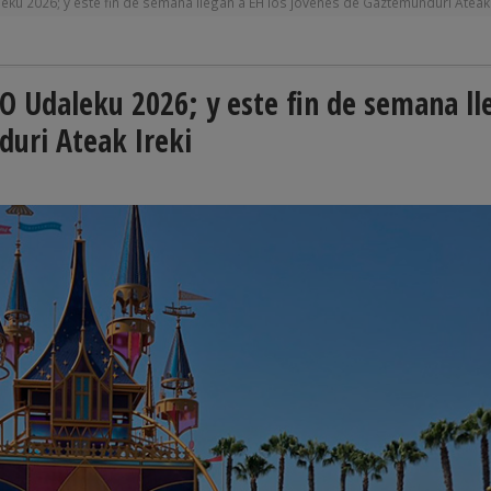
eku 2026; y este fin de semana llegan a EH los jóvenes de Gaztemunduri Ateak 
BO Udaleku 2026; y este fin de semana ll
duri Ateak Ireki