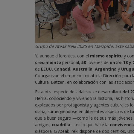
Grupo de Ateak Ireki 2025 en Maizpide. Este sába
Y, aunque diferentes, con el
mismo espíritu
y con
crecimiento
personal,
50
jóvenes de
entre 18 y 
de
EEUU, Canadá
,
Australia
,
Argentina
y
Urug
Coorganizan el emprendimiento la Dirección para l
Cultural Batzen, en colaboración con las asociacio
Esta otra especie de Udaleku se desarrollará
del 2
Herria, conociendo y viviendo la historia, las histo
explicados por protagonista y agentes culturales l
diaria; sumergiéndose en diferentes aspectos de
l
que a buen seguro —como la de sus más jóvenes
amigos,
cuadrilla
— es lo que hace la
convivenci
diáspora. G Ateak Ireki dispone de dos centros, un