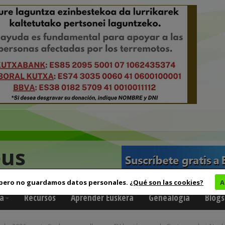
eus
 pero no guardamos datos personales.
¿Qué son las cookies?
A
a
Recursos
Aprender Euskera
Genealogía
Blogs