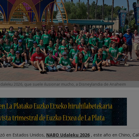
daleku 2026, que suele ilusionar mucho, a Disneylandia de Anaheim
zó en Estados Unidos,
NABO Udaleku 2026
, este año en Chino, Cali