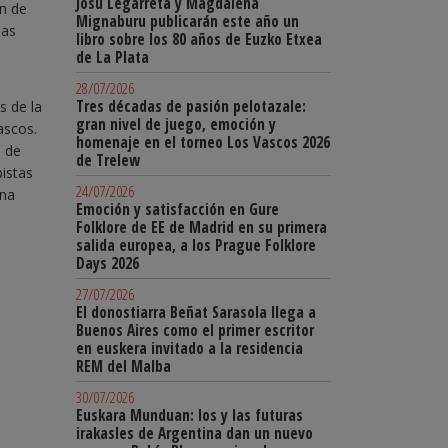
Josu Legarreta y Magdalena
n de
Mignaburu publicarán este año un
las
libro sobre los 80 años de Euzko Etxea
de La Plata
28/07/2026
Tres décadas de pasión pelotazale:
s de la
gran nivel de juego, emoción y
ascos.
homenaje en el torneo Los Vascos 2026
o de
de Trelew
istas
24/07/2026
ina
Emoción y satisfacción en Gure
Folklore de EE de Madrid en su primera
salida europea, a los Prague Folklore
Days 2026
27/07/2026
El donostiarra Beñat Sarasola llega a
Buenos Aires como el primer escritor
en euskera invitado a la residencia
REM del Malba
30/07/2026
Euskara Munduan: los y las futuras
irakasles de Argentina dan un nuevo