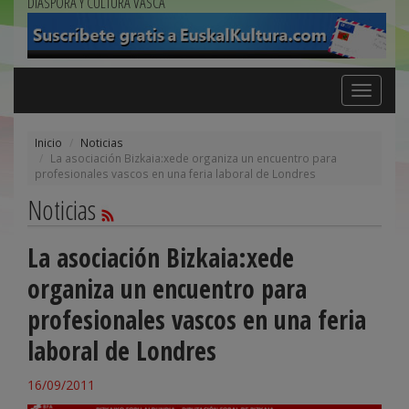
DIÁSPORA Y CULTURA VASCA
Toggle
navigation
Inicio
Noticias
La asociación Bizkaia:xede organiza un encuentro para
profesionales vascos en una feria laboral de Londres
Noticias
La asociación Bizkaia:xede
organiza un encuentro para
profesionales vascos en una feria
laboral de Londres
16/09/2011