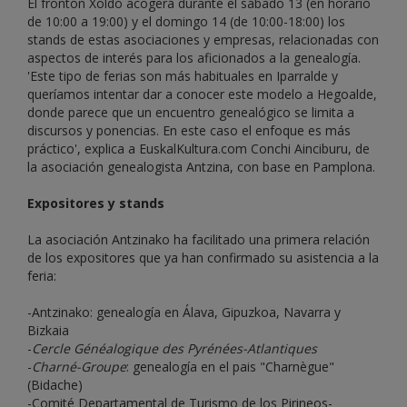
El frontón Xoldo acogerá durante el sábado 13 (en horario
de 10:00 a 19:00) y el domingo 14 (de 10:00-18:00) los
stands de estas asociaciones y empresas, relacionadas con
aspectos de interés para los aficionados a la genealogía.
'Este tipo de ferias son más habituales en Iparralde y
queríamos intentar dar a conocer este modelo a Hegoalde,
donde parece que un encuentro genealógico se limita a
discursos y ponencias. En este caso el enfoque es más
práctico', explica a EuskalKultura.com Conchi Ainciburu, de
la asociación genealogista Antzina, con base en Pamplona.
Expositores y stands
La asociación Antzinako ha facilitado una primera relación
de los expositores que ya han confirmado su asistencia a la
feria:
-Antzinako: genealogía en Álava, Gipuzkoa, Navarra y
Bizkaia
-
Cercle Généalogique des Pyrénées-Atlantiques
-
Charné-Groupe
: genealogía en el pais "Charnègue"
(Bidache)
-Comité Departamental de Turismo de los Pirineos-