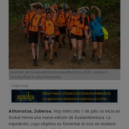
Jóvenes de la expedición EuskarAbentura 2025, camino a
Lesaka (foto EuskarAbentura)
PUBLICIDAD
Atharratze, Zuberoa.
Hoy miércoles 1 de julio se inicia en
Euskal Herria una nueva edición de EuskarAbentura. La
expedición, cuyo objetivo es fomentar el ocio en euskera