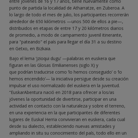
entre jóvenes de 16 y 17 años, tiene nuevamente como
punto de partida la localidad de Atharratze, en Zuberoa. A
lo largo de todo el mes de julio, los participantes recorrerán
alrededor de 650 kilómetros —unos 500 de ellos a pie—,
distribuidos en etapas de entre 17 y 20 kilómetros diarios
de promedio, a modo de campamento juvenil itinerante,
para "pateando" el país para llegar el día 31 a su destino
en Getxo, en Bizkaia.
Bajo el lema ‘jzioqui dugu’ —palabras en euskera que
figuran en las Glosas Emilianenses (siglo X) y
que podrían traducirse como ‘lo hemos conseguido’ o ‘lo
hemos encendido’— la iniciativa persigue desde su creación
impulsar el uso normalizado del euskera en la juventud.
“EuskarAbentura nació en 2018 para ofrecer a los/as
jóvenes la oportunidad de divertirse, participar en una
actividad en contacto con la naturaleza y sobre el terreno,
en una experiencia en la que participantes de diferentes
lugares de Euskal Herria convivieran en euskera, cada cual
desde su dialecto, estableciendo nuevas amistades y
ampliando in situ su conocimiento del país, todo ello en un