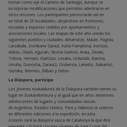
toman como eje el Camino de Santiago, aunque se
incorporan modificaciones que permiten adentrarse en
otros rincones. Los participantes pernoctarán así en
un total de 29 localidades, alojándose en frontones,
escuelas y espacios cedidos por ayuntamientos y
asociaciones locales. Las etapas de este año unirán los
siguientes pueblos y ciudades: Atharratze, Maule, Pagola,
Larzabale, Donibane Garazi, Iruña-Pamplona, Irurtzun,
Arbizu, Olazti, Agurain, Vitoria-Gasteiz, Araia, Zerain,
Tolosa, Hernani, Oiartzun, Lesaka, Urdazubi, Baiona,
Urruña, Donostia, Zarautz, Ondarroa, Lekeitio, Nabarniz,
Gernika, Bermeo, Bilbao y Getxo.
La Diáspora, partícipe
Los jóvenes euskaldunes de la Diáspora también tienen su
lugar en EuskarAbentura y al igual que en años anteriores
adolescentes de lugares y comunidades vascas
de Argentina, Estados Unidos, Perú y Valencia se unieron
en diferentes ediciones a la expedición, en esta
ocasión será la diáspora vasca de Catalunya la que dirá
presente y lo hará con tres jóvenes de Sant Cugat del