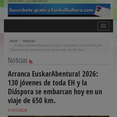
DIÁSPORA Y CULTURA VASCA
Toggle
navigation
Inicio
Noticias
Arranca EuskarAbentura! 2026: 130 jóvenes de toda EH y la
Diáspora se embarcan hoy en un viaje de 650 km.
Noticias
Arranca EuskarAbentura! 2026:
130 jóvenes de toda EH y la
Diáspora se embarcan hoy en un
viaje de 650 km.
01/07/2026