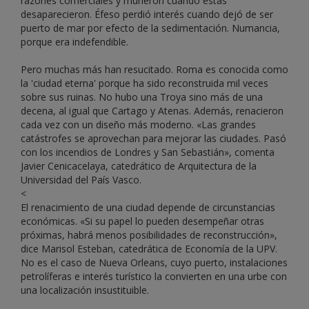
razones comerciales y murieron cuando éstas
desaparecieron. Éfeso perdió interés cuando dejó de ser
puerto de mar por efecto de la sedimentación. Numancia,
porque era indefendible.
Pero muchas más han resucitado. Roma es conocida como
la 'ciudad eterna' porque ha sido reconstruida mil veces
sobre sus ruinas. No hubo una Troya sino más de una
decena, al igual que Cartago y Atenas. Además, renacieron
cada vez con un diseño más moderno. «Las grandes
catástrofes se aprovechan para mejorar las ciudades. Pasó
con los incendios de Londres y San Sebastián», comenta
Javier Cenicacelaya, catedrático de Arquitectura de la
Universidad del País Vasco.
<
El renacimiento de una ciudad depende de circunstancias
económicas. «Si su papel lo pueden desempeñar otras
próximas, habrá menos posibilidades de reconstrucción»,
dice Marisol Esteban, catedrática de Economía de la UPV.
No es el caso de Nueva Orleans, cuyo puerto, instalaciones
petrolíferas e interés turístico la convierten en una urbe con
una localización insustituible.