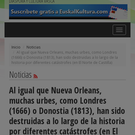
DIÁSPORA Y CULTURA VASCA
Toggle
navigation
Inicio
Noticias
Al igual que Nueva Orleans, muchas urbes, como Londres
(1666) o Donostia (1813), han sido destruidas a lo largo de la
historia por diferentes catástrofes (en El Norte de Castilla)
Noticias
Al igual que Nueva Orleans,
muchas urbes, como Londres
(1666) o Donostia (1813), han sido
destruidas a lo largo de la historia
por diferentes catástrofes (en El