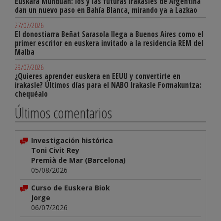
Euskara Munduan: los y las futuras irakasles de Argentina
dan un nuevo paso en Bahía Blanca, mirando ya a Lazkao
27/07/2026
El donostiarra Beñat Sarasola llega a Buenos Aires como el
primer escritor en euskera invitado a la residencia REM del
Malba
29/07/2026
¿Quieres aprender euskera en EEUU y convertirte en
irakasle? Últimos días para el NABO Irakasle Formakuntza:
chequéalo
Últimos comentarios
Investigación histórica
Toni Civit Rey
Premià de Mar (Barcelona)
05/08/2026
Curso de Euskera Biok
Jorge
06/07/2026