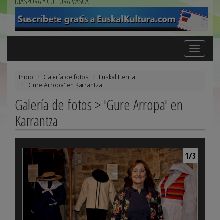
DIÁSPORA Y CULTURA VASCA
Toggle
navigation
Inicio
Galería de fotos
Euskal Herria
'Gure Arropa' en Karrantza
Galería de fotos > 'Gure Arropa' en
Karrantza
1/3