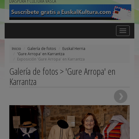
DIÁSPORA Y CULTURA VASCA
Toggle
navigation
Inicio
Galería de fotos
Euskal Herria
'Gure Arropa' en Karrantza
Exposición 'Gure Arropa' en Karrantza
Galería de fotos > 'Gure Arropa' en
Karrantza