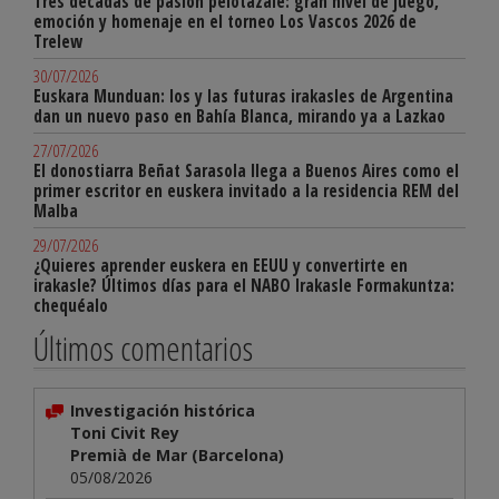
Tres décadas de pasión pelotazale: gran nivel de juego,
emoción y homenaje en el torneo Los Vascos 2026 de
Trelew
30/07/2026
Euskara Munduan: los y las futuras irakasles de Argentina
dan un nuevo paso en Bahía Blanca, mirando ya a Lazkao
27/07/2026
El donostiarra Beñat Sarasola llega a Buenos Aires como el
primer escritor en euskera invitado a la residencia REM del
Malba
29/07/2026
¿Quieres aprender euskera en EEUU y convertirte en
irakasle? Últimos días para el NABO Irakasle Formakuntza:
chequéalo
Últimos comentarios
Investigación histórica
Toni Civit Rey
Premià de Mar (Barcelona)
05/08/2026