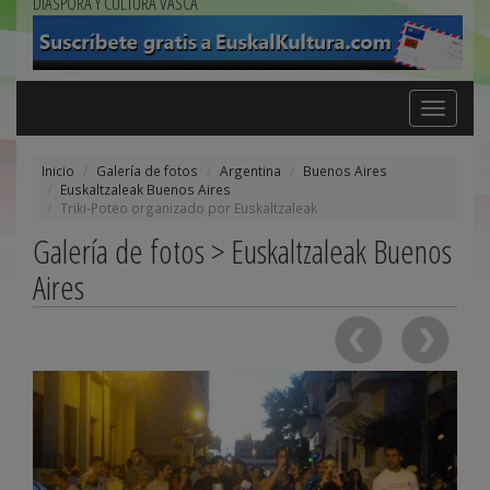
DIÁSPORA Y CULTURA VASCA
Toggle
navigation
Inicio
Galería de fotos
Argentina
Buenos Aires
Euskaltzaleak Buenos Aires
Triki-Poteo organizado por Euskaltzaleak
Galería de fotos > Euskaltzaleak Buenos
Aires