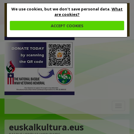
We use cookies, but we don't save personal data.
What
are cookies?
ACCEPT COOKIES
Toggle
navigation
euskalkultura.eus