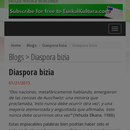
BASQUE HERITAGE WORLDWIDE
Toggle
navigation
Home
Blogs
Diaspora bizia
Diaspora bizia
Blogs > Diaspora bizia
Diaspora bizia
01/21/2015
“Dos naciones, metafóricamente hablando, emergieron
de las cenizas de Auschwitz: una minoría que
proclamaba, ‘esto nunca debe ocurrir otra vez’, y una
mayoría atemorizada y angustiada que afirmaba, ‘esto
nunca debe ocurrirnos otra vez’”
(Yehuda Elkana, 1988).
Estas implacables palabras bien podrían haber sido el