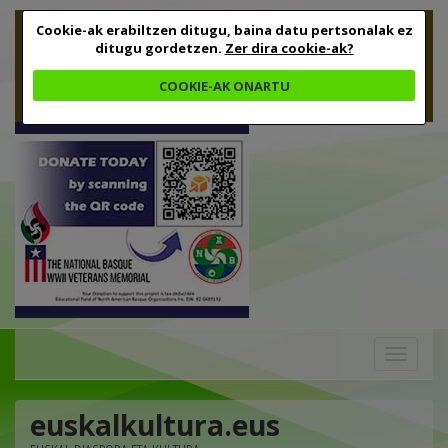
Cookie-ak erabiltzen ditugu, baina datu pertsonalak ez
ditugu gordetzen.
Zer dira cookie-ak?
COOKIE-AK ONARTU
Toggle
navigation
euskalkultura.eus