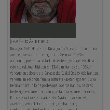
Jose Felix Azurmendi
Durango, 1941. Haurtzaroa Durango eta Markina artean bizi izan
zuen, eta nerabezaroa eta gaztaroa Gernikan. 1963ko
abenduan, polizia frankistari izkin egiteko gurasoen etxetik alde
egin eta ezkutuan bizi izan zen ETAko militante gisa. 1966an
Venezuelan babestu eta Caracaseko Euskal Etxeko kide izan zen.
Venezuelan ezkondu, familia sortu eta kazetari egin zen. Euskal
Herrira itzulita ibilbide profesional oparoa izan du, besteak
beste Egin-eko zuzendari izanik, baita Deia-ko zuzendariorde,
Radio Euskadiko zuzendari, ETBko Nazioarteko Kanaleko
zuzendari, zenbait libururen egile, eta batez ere,
gaurkotasuneko iruzkingile eta solaskide zenbait