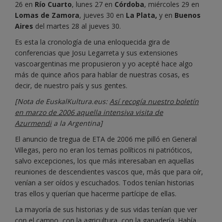
26 en
Río Cuarto
, lunes 27 en
Córdoba
, miércoles 29 en
Lomas de Zamora
, jueves 30 en
La Plata,
y en
Buenos
Aires
del martes 28 al jueves 30.
Es esta la cronología de una enloquecida gira de
conferencias que Josu Legarreta y sus extensiones
vascoargentinas me propusieron y yo acepté hace algo
más de quince años para hablar de nuestras cosas, es
decir, de nuestro país y sus gentes.
[Nota de EuskalKultura.eus:
Así recogía nuestro boletín
en marzo de 2006 aquella intensiva visita de
Azurmendi
a la Argentina]
El anuncio de tregua de ETA de 2006 me pilló en General
Villegas, pero no eran los temas políticos ni patrióticos,
salvo excepciones, los que más interesaban en aquellas
reuniones de descendientes vascos que, más que para oír,
venían a ser oídos y escuchados. Todos tenían historias
tras ellos y querían que hacerme partícipe de ellas.
La mayoría de sus historias y de sus vidas tenían que ver
con el campo, con la agricultura, con la ganadería. Había