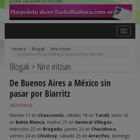
EUSKAL DIASPORA ETA KULTURA
Toggle
navigation
Hasiera
Blogak
Nire iritzian
De Buenos Aires a México sin pasar por Biarritz
Blogak > Nire iritzian
De Buenos Aires a México sin
pasar por Biarritz
2020/04/23
Viernes 17 en
Chascomús
, sábado 18 en
Tandil
, lunes 20
en
Bahía Blanca
, martes 21 en
General Villegas
,
miércoles 22 en
Bragado
, jueves 23 en
Chacabuco
,
viernes 24 en
Chivilcoy
, sábado 25 en
Arrecifes
, domingo