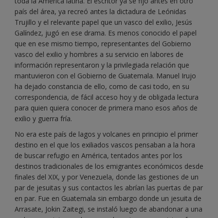
toda la América latina. El escritor ya se fijó antes en otro
país del área, ya recreó antes la dictadura de Leónidas
Trujillo y el relevante papel que un vasco del exilio, Jesús
Galíndez, jugó en ese drama. Es menos conocido el papel
que en ese mismo tiempo, representantes del Gobierno
vasco del exilio y hombres a su servicio en labores de
información representaron y la privilegiada relación que
mantuvieron con el Gobierno de Guatemala. Manuel Irujo
ha dejado constancia de ello, como de casi todo, en su
correspondencia, de fácil acceso hoy y de obligada lectura
para quien quiera conocer de primera mano esos años de
exilio y guerra fría.
No era este país de lagos y volcanes en principio el primer
destino en el que los exiliados vascos pensaban a la hora
de buscar refugio en América, tentados antes por los
destinos tradicionales de los emigrantes económicos desde
finales del XIX, y por Venezuela, donde las gestiones de un
par de jesuitas y sus contactos les abrían las puertas de par
en par. Fue en Guatemala sin embargo donde un jesuita de
Arrasate, Jokin Zaitegi, se instaló luego de abandonar a una