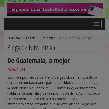
EUSKAL DIASPORA ETA KULTURA
Toggle
navigation
Hasiera
Blogak
Nire iritzian
De Guatemala, a mejor
Blogak > Nire iritzian
De Guatemala, a mejor
2020/01/31
Los Tiempos recios de Mario Vargas Llosa han puesto la
mirada en un fascinante país de pueblos que parece llevar
la maldición en su nombre. Su último libro, de momento,
habla de Guatemala y de la intromisión de la Administración
norteamericana que explica no pocos de los
enfrentamientos armados que se extenderían luego por