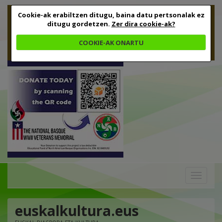
Cookie-ak erabiltzen ditugu, baina datu pertsonalak ez
ditugu gordetzen.
Zer dira cookie-ak?
COOKIE-AK ONARTU
Toggle
navigation
euskalkultura.eus