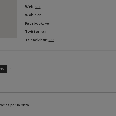
Web:
ver
Web:
ver
Facebook:
ver
Twitter:
ver
TripAdvisor:
ver
rio
1
racias por la pista