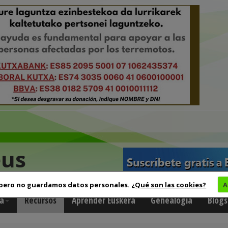
eus
 pero no guardamos datos personales.
¿Qué son las cookies?
A
a
Recursos
Aprender Euskera
Genealogía
Blogs