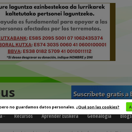
eus
 pero no guardamos datos personales.
¿Qué son las cookies?
A
a
Recursos
Aprender Euskera
Genealogía
Blogs