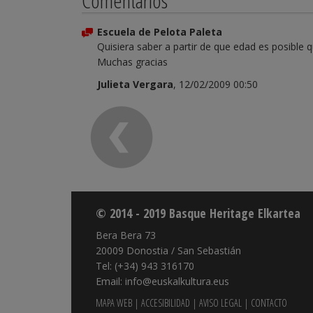
Comentarios
Escuela de Pelota Paleta
Quisiera saber a partir de que edad es posible q
Muchas gracias
Julieta Vergara
, 12/02/2009 00:50
© 2014 - 2019 Basque Heritage Elkartea
Bera Bera 73
20009 Donostia / San Sebastián
Tel: (+34) 943 316170
Email: info@euskalkultura.eus
MAPA WEB
|
ACCESIBILIDAD
|
AVISO LEGAL
|
CONTACTO