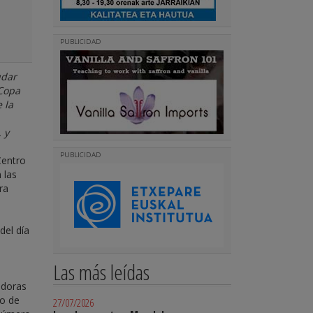
PUBLICIDAD
udar
 Copa
 la
 y
PUBLICIDAD
Centro
 las
ra
del día
Las más leídas
idoras
po de
27/07/2026