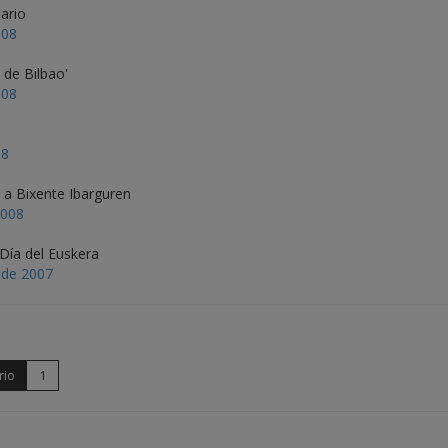
sario
008
 de Bilbao'
008
08
 a Bixente Ibarguren
2008
 Día del Euskera
 de 2007
rio
1