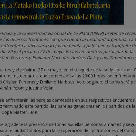
o Etxea y la Universidad Nacional de La Plata (UNLP) pretende reca
e los diversos frontones con que cuenta la localidad argentina. La
enfrentará a diversas parejas de pelota a paleta en el trinquete de
 día 20 y el próximo 27 de mayo. En los encuentros participarán las
istian Ferreras y Emiliano Narbaits, Andrés Dick y Luis Cimadamore,
rtes y el próximo 27 de mayo, en el trinquete de la sede social del 
ntro de este martes, que comenzará a las 20:00 horas, se enfrentarán
a Cristian Ferreras y Emiliano Narbaits. Acto seguido, el turno será pa
rián Peloni y Justino Vitón.
se enfrentarán las parejas derrotadas en sus respectivos encuentros 
z terminado este partido, las parejas ganadoras en los partidos de la
 la Copa Master FMP.
se agradece la presencia de todas aquellas personas amantes y segu
 para recaudar fondos para la recuperación de los frontones del Cam