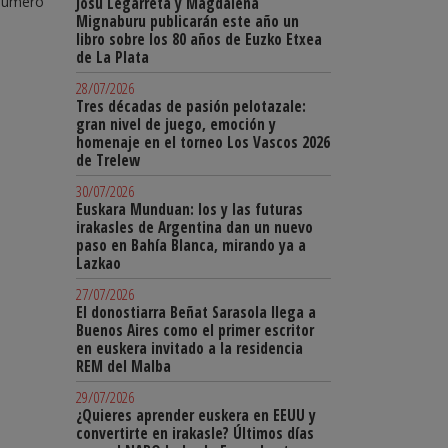
 número
Josu Legarreta y Magdalena
Mignaburu publicarán este año un
libro sobre los 80 años de Euzko Etxea
de La Plata
28/07/2026
Tres décadas de pasión pelotazale:
gran nivel de juego, emoción y
homenaje en el torneo Los Vascos 2026
de Trelew
30/07/2026
Euskara Munduan: los y las futuras
irakasles de Argentina dan un nuevo
paso en Bahía Blanca, mirando ya a
Lazkao
27/07/2026
El donostiarra Beñat Sarasola llega a
Buenos Aires como el primer escritor
en euskera invitado a la residencia
REM del Malba
29/07/2026
¿Quieres aprender euskera en EEUU y
convertirte en irakasle? Últimos días