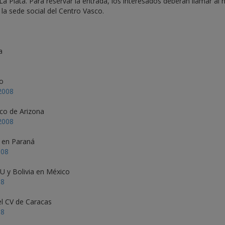
a Plata. Para reservar la entrada, los interesados deberán llamar al
 la sede social del Centro Vasco.
a
ao
2008
sco de Arizona
2008
n en Paraná
008
UU y Bolivia en México
08
el CV de Caracas
08