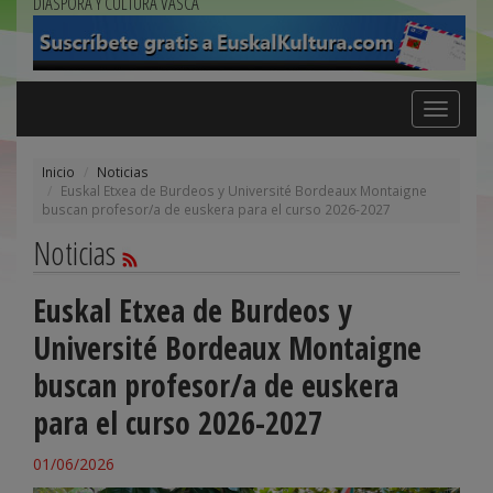
DIÁSPORA Y CULTURA VASCA
Toggle
navigation
Inicio
Noticias
Euskal Etxea de Burdeos y Université Bordeaux Montaigne
buscan profesor/a de euskera para el curso 2026-2027
Noticias
Euskal Etxea de Burdeos y
Université Bordeaux Montaigne
buscan profesor/a de euskera
para el curso 2026-2027
01/06/2026