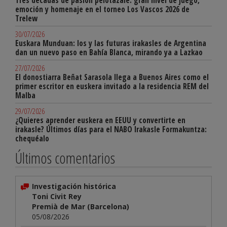
Tres décadas de pasión pelotazale: gran nivel de juego,
emoción y homenaje en el torneo Los Vascos 2026 de
Trelew
30/07/2026
Euskara Munduan: los y las futuras irakasles de Argentina
dan un nuevo paso en Bahía Blanca, mirando ya a Lazkao
27/07/2026
El donostiarra Beñat Sarasola llega a Buenos Aires como el
primer escritor en euskera invitado a la residencia REM del
Malba
29/07/2026
¿Quieres aprender euskera en EEUU y convertirte en
irakasle? Últimos días para el NABO Irakasle Formakuntza:
chequéalo
Últimos comentarios
Investigación histórica
Toni Civit Rey
Premià de Mar (Barcelona)
05/08/2026