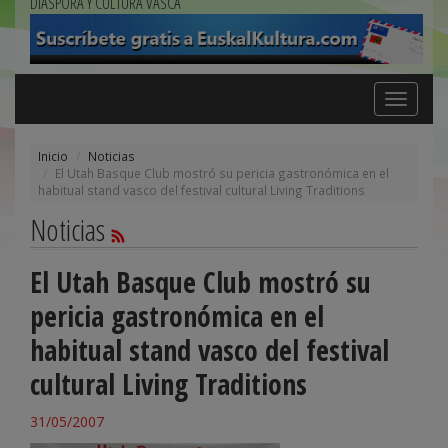
DIÁSPORA Y CULTURA VASCA
Toggle
navigation
Inicio
Noticias
El Utah Basque Club mostró su pericia gastronómica en el
habitual stand vasco del festival cultural Living Traditions
Noticias
El Utah Basque Club mostró su
pericia gastronómica en el
habitual stand vasco del festival
cultural Living Traditions
31/05/2007