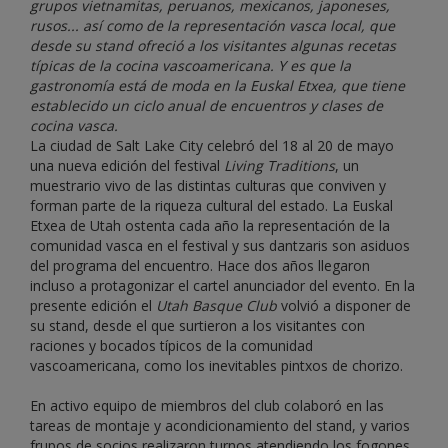
grupos vietnamitas, peruanos, mexicanos, japoneses,
rusos... así como de la representación vasca local, que
desde su stand ofreció a los visitantes algunas recetas
típicas de la cocina vascoamericana. Y es que la
gastronomía está de moda en la Euskal Etxea, que tiene
establecido un ciclo anual de encuentros y clases de
cocina vasca.
La ciudad de Salt Lake City celebró del 18 al 20 de mayo
una nueva edición del festival
Living Traditions
, un
muestrario vivo de las distintas culturas que conviven y
forman parte de la riqueza cultural del estado. La Euskal
Etxea de Utah ostenta cada año la representación de la
comunidad vasca en el festival y sus dantzaris son asiduos
del programa del encuentro. Hace dos años llegaron
incluso a protagonizar el cartel anunciador del evento. En la
presente edición el
Utah Basque Club
volvió a disponer de
su stand, desde el que surtieron a los visitantes con
raciones y bocados típicos de la comunidad
vascoamericana, como los inevitables pintxos de chorizo.
En activo equipo de miembros del club colaboró en las
tareas de montaje y acondicionamiento del stand, y varios
frupos de socios realizaron turnos atendiendo los fogones.