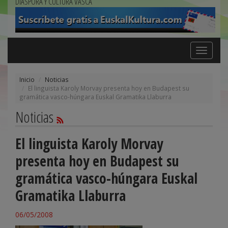
DIÁSPORA Y CULTURA VASCA
Toggle
navigation
Inicio
Noticias
El linguista Karoly Morvay presenta hoy en Budapest su
gramática vasco-húngara Euskal Gramatika Llaburra
Noticias
El linguista Karoly Morvay
presenta hoy en Budapest su
gramática vasco-húngara Euskal
Gramatika Llaburra
06/05/2008