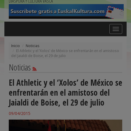
DIÁSPORA Y CULTURA VASCA
Toggle
navigation
Inicio
Noticias
El Athletic y el ‘Xolos’ de México se enfrentarán en el amistoso
del Jaialdi de Boise, el 29 de julio
Noticias
El Athletic y el ‘Xolos’ de México se
enfrentarán en el amistoso del
Jaialdi de Boise, el 29 de julio
09/04/2015