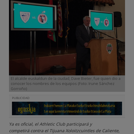
El alcalde euskaldun de la ciudad, Dave Bieter, fue quien dio a
conocer los nombres de los equipos (Foto: Irune Sánchez
Gorroño)
PUBLICIDAD
Ya es oficial, el Athletic Club participará y
competirá contra el Tijuana Xoloitzcuintles de Caliente,