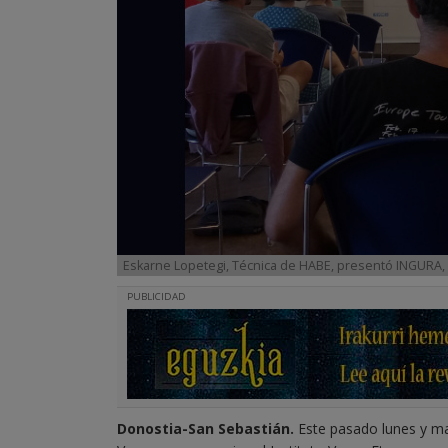
Eskarne Lopetegi, Técnica de HABE, presentó INGURA, 
PUBLICIDAD
Donostia-San Sebastián.
Este pasado lunes y ma