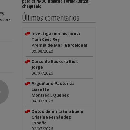
para el NABO Irakasle Formakuntza:
chequéalo
uvo
Últimos comentarios
ectora
Investigación histórica
Toni Civit Rey
Premià de Mar (Barcelona)
05/08/2026
Curso de Euskera Biok
Jorge
06/07/2026
Arguiñano Pastoriza
Lissette
Montréal, Quebec
04/07/2026
Datos de mi tatarabuelo
Cristina Fernández
España
02/07/2026