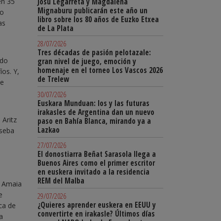
Josu Legarreta y Magdalena
en 35
Mignaburu publicarán este año un
do
libro sobre los 80 años de Euzko Etxea
as
de La Plata
28/07/2026
Tres décadas de pasión pelotazale:
ndo
gran nivel de juego, emoción y
homenaje en el torneo Los Vascos 2026
os. Y,
de Trelew
de
30/07/2026
Euskara Munduan: los y las futuras
irakasles de Argentina dan un nuevo
 Aritz
paso en Bahía Blanca, mirando ya a
Lazkao
oseba
27/07/2026
El donostiarra Beñat Sarasola llega a
Buenos Aires como el primer escritor
en euskera invitado a la residencia
REM del Malba
e Amaia
e
29/07/2026
¿Quieres aprender euskera en EEUU y
ca de
convertirte en irakasle? Últimos días
a