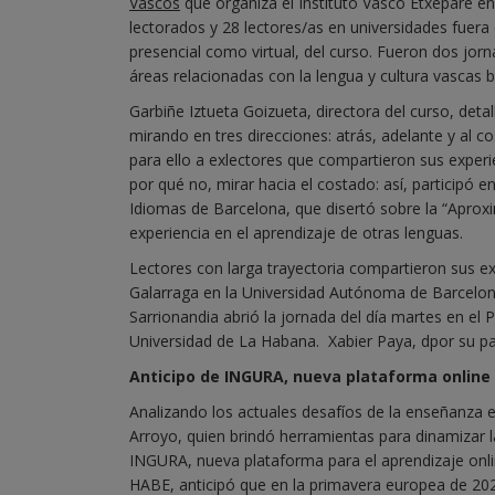
Vascos
que organiza el Instituto Vasco Etxepare e
lectorados y 28 lectores/as en universidades fuera
presencial como virtual, del curso. Fueron dos jorn
áreas relacionadas con la lengua y cultura vascas b
Garbiñe Iztueta Goizueta, directora del curso, deta
mirando en tres direcciones: atrás, adelante y al co
para ello a exlectores que compartieron sus experi
por qué no, mirar hacia el costado: así, participó 
Idiomas de Barcelona, que disertó sobre la “Aproxim
experiencia en el aprendizaje de otras lenguas.
Lectores con larga trayectoria compartieron sus exp
Galarraga en la Universidad Autónoma de Barcelona
Sarrionandia abrió la jornada del día martes en el
Universidad de La Habana. Xabier Paya, dpor su par
Anticipo de INGURA, nueva plataforma online
Analizando los actuales desafíos de la enseñanza e
Arroyo, quien brindó herramientas para dinamizar l
INGURA, nueva plataforma para el aprendizaje onli
HABE, anticipó que en la primavera europea de 202