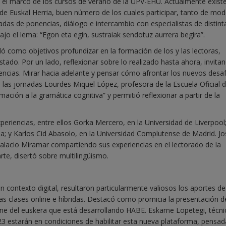
n el marco de los cursos de verano de la UPV-EHU. Actualmente exist
 de Euskal Herria, buen número de los cuales participar, tanto de mo
adas de ponencias, diálogo e intercambio con especialistas de distint
ajo el lema: “Egon eta egin, sustraiak sendotuz aurrera begira”.
lló como objetivos profundizar en la formación de los y las lectoras,
stado. Por un lado, reflexionar sobre lo realizado hasta ahora, invita
encias. Mirar hacia adelante y pensar cómo afrontar los nuevos desafí
en las jornadas Lourdes Miquel López, profesora de la Escuela Oficial 
ación a la gramática cognitiva” y permitió reflexionar a partir de la
eriencias, entre ellos Gorka Mercero, en la Universidad de Liverpool;
; y Karlos Cid Abasolo, en la Universidad Complutense de Madrid. J
 Palacio Miramar compartiendo sus experiencias en el lectorado de la
te, disertó sobre multilingüismo.
n contexto digital, resultaron particularmente valiosos los aportes d
as clases online e híbridas. Destacó como promicia la presentación d
ne del euskera que está desarrollando HABE. Eskarne Lopetegi, técni
3 estarán en condiciones de habilitar esta nueva plataforma, pensad