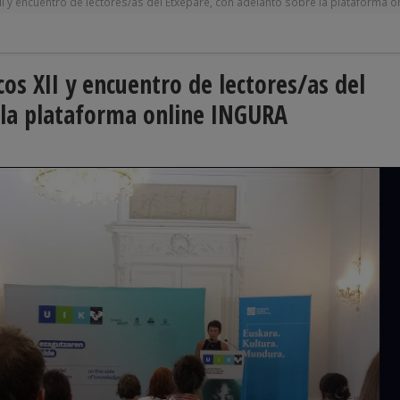
I y encuentro de lectores/as del Etxepare, con adelanto sobre la plataforma 
os XII y encuentro de lectores/as del
 la plataforma online INGURA