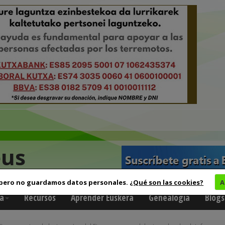
eus
 pero no guardamos datos personales.
¿Qué son las cookies?
A
a
Recursos
Aprender Euskera
Genealogía
Blogs