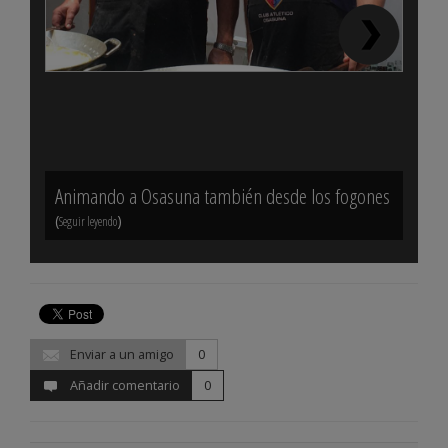
Animando a Osasuna también desde los fogones
Bazt
(
)
(
Seguir leyendo
Seguir 
Enviar a un amigo
0
Añadir comentario
0