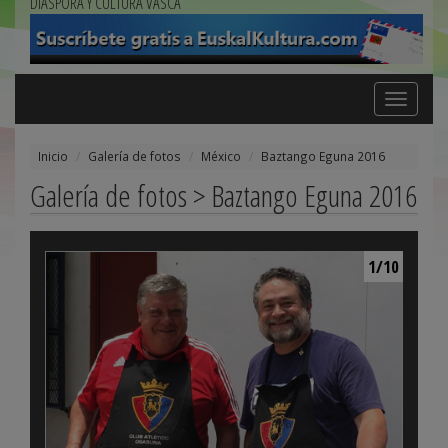
DIÁSPORA Y CULTURA VASCA
Toggle
navigation
Inicio
Galería de fotos
México
Baztango Eguna 2016
Galería de fotos > Baztango Eguna 2016
1/10