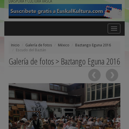
DIÁSPORA Y CULTURA VASCA
Toggle
navigation
Inicio
Galería de fotos
México
Baztango Eguna 2016
Escudo del Baztán
Galería de fotos > Baztango Eguna 2016