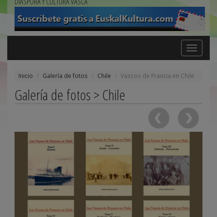
DIÁSPORA Y CULTURA VASCA
Toggle
navigation
Inicio
Galería de fotos
Chile
Vascos de Francia en Chile
Galería de fotos > Chile