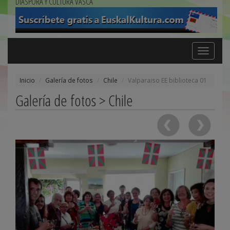
DIÁSPORA Y CULTURA VASCA
Toggle
navigation
Inicio
Galería de fotos
Chile
Valparaiso EE biblioteca 01
Galería de fotos > Chile