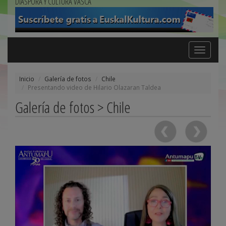
DIÁSPORA Y CULTURA VASCA
Toggle
navigation
Inicio
Galería de fotos
Chile
Presentando video de Hilario Olazaran Taldea
Galería de fotos > Chile