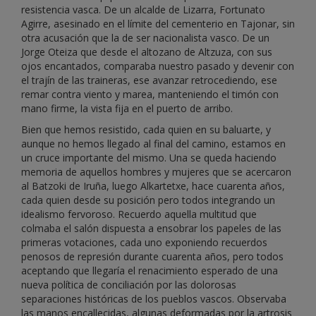
resistencia vasca. De un alcalde de Lizarra, Fortunato
Agirre, asesinado en el límite del cementerio en Tajonar, sin
otra acusación que la de ser nacionalista vasco. De un
Jorge Oteiza que desde el altozano de Altzuza, con sus
ojos encantados, comparaba nuestro pasado y devenir con
el trajín de las traineras, ese avanzar retrocediendo, ese
remar contra viento y marea, manteniendo el timón con
mano firme, la vista fija en el puerto de arribo.
Bien que hemos resistido, cada quien en su baluarte, y
aunque no hemos llegado al final del camino, estamos en
un cruce importante del mismo. Una se queda haciendo
memoria de aquellos hombres y mujeres que se acercaron
al Batzoki de Iruña, luego Alkartetxe, hace cuarenta años,
cada quien desde su posición pero todos integrando un
idealismo fervoroso. Recuerdo aquella multitud que
colmaba el salón dispuesta a ensobrar los papeles de las
primeras votaciones, cada uno exponiendo recuerdos
penosos de represión durante cuarenta años, pero todos
aceptando que llegaría el renacimiento esperado de una
nueva política de conciliación por las dolorosas
separaciones históricas de los pueblos vascos. Observaba
las manos encallecidas, algunas deformadas por la artrosis