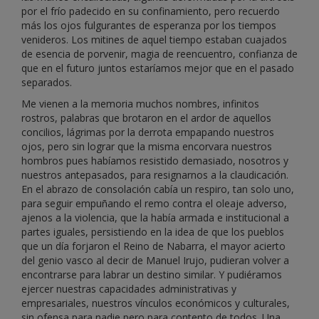
por el frío padecido en su confinamiento, pero recuerdo
más los ojos fulgurantes de esperanza por los tiempos
venideros. Los mitines de aquel tiempo estaban cuajados
de esencia de porvenir, magia de reencuentro, confianza de
que en el futuro juntos estaríamos mejor que en el pasado
separados.
Me vienen a la memoria muchos nombres, infinitos
rostros, palabras que brotaron en el ardor de aquellos
concilios, lágrimas por la derrota empapando nuestros
ojos, pero sin lograr que la misma encorvara nuestros
hombros pues habíamos resistido demasiado, nosotros y
nuestros antepasados, para resignarnos a la claudicación.
En el abrazo de consolación cabía un respiro, tan solo uno,
para seguir empuñando el remo contra el oleaje adverso,
ajenos a la violencia, que la había armada e institucional a
partes iguales, persistiendo en la idea de que los pueblos
que un día forjaron el Reino de Nabarra, el mayor acierto
del genio vasco al decir de Manuel Irujo, pudieran volver a
encontrarse para labrar un destino similar. Y pudiéramos
ejercer nuestras capacidades administrativas y
empresariales, nuestros vínculos económicos y culturales,
sin ofensa para nadie pero para contento de todos. Una