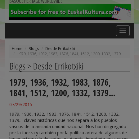
BASQUE HERITAGE WORLDWIDE
Toggle
navigation
Home
Blogs
Desde Errikotxiki
1979, 1936, 1932, 1983, 1876, 1841, 1512, 1200, 1332, 1379…
Blogs > Desde Errikotxiki
1979, 1936, 1932, 1983, 1876,
1841, 1512, 1200, 1332, 1379…
07/29/2015
1979, 1936, 1932, 1983, 1876, 1841, 1512, 1200, 1332,
1379… claves históricas que nos separa a los pueblos
vascos de la ansiada unidad nacional. Nos han disgregado
por la fuerza y también por la política artera de algunos de
los nuestros y la de todos los demás, intentado esas veces