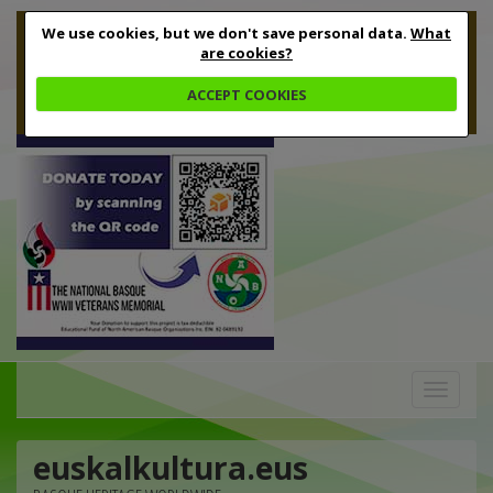
We use cookies, but we don't save personal data.
What
are cookies?
ACCEPT COOKIES
Toggle
navigation
euskalkultura.eus