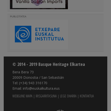
PUBLIZITATEA
© 2014 - 2019 Basque Heritage Elkartea
Bera Bera 73
20009 Donostia / San Sebastián
Tel: (+34) 943 316170
Email: info@euskalkultura.eus
WEBGUNE MAPA
|
IRISGARRITASUNA
|
LEGE OHARRA
|
KONTAKTUA