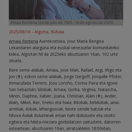
Amaia Renteria (24 de julio de 1923 - 16 de agosto de 2025)
2025/08/16 - Algorta, Bizkaia
Amaia Renteria
Aurrekoetxea, Jose María Bengoa
Lekandaren alarguna eta euskal-venezuelar komunitateko
kidea, Algortan hil da 2025eko abuztuaren 16an, 102 urte
zituela.
Bere seme-alabak, Amaia, Jose Mari, Rafael, Argi, Iñigo eta
Jon (✟); ezkon seme-alabak, Jorge Gergoff, Jonquille Pfister,
Inmaculada Terrero, Josu Loroño, Corina Piera eta Igone
San Sebastián; bilobak, Amaia, Gorka, Virginia, Natascha,
Miren, Daphne, Xabier, Joana, Christian, Alain (✟), Ander,
Alain, Mikel, Iker, Eneko eta Naia; Bilobak, birbilobak, anai-
arrebak, ilobak, lehengusuak, beste senide batzuk eta
Nhora Ávilak doluminak eman nahi dizkizuete eta otoitz
egitera eta hileta-mezara gonbidatzen zaituztete, datorren
asteartean, abuztuaren 19an, arratsaldeko 18:00etan,