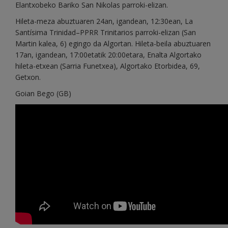
Elantxobeko Bariko San Nikolas parroki-elizan.
Hileta-meza abuztuaren 24an, igandean, 12:30ean, La
Santísima Trinidad–PPRR Trinitarios parroki-elizan (San
Martin kalea, 6) egingo da Algortan. Hileta-beila abuztuaren
17an, igandean, 17:00etatik 20:00etara, Enalta Algortako
hileta-etxean (Sarria Funetxea), Algortako Etorbidea, 69,
Getxon.
Goian Bego (GB)