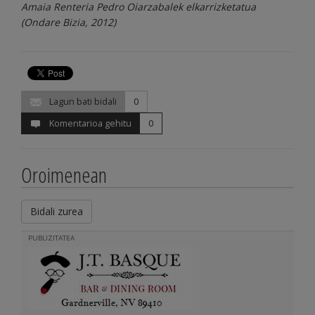
Amaia Renteria Pedro Oiarzabalek elkarrizketatua
(Ondare Bizia, 2012)
Lagun bati bidali
0
Komentarioa gehitu
0
Oroimenean
Bidali zurea
PUBLIZITATEA