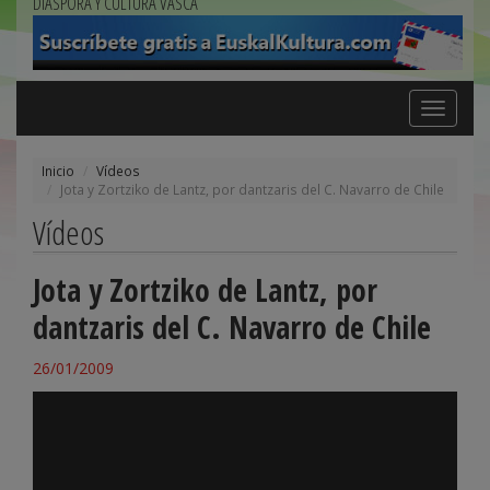
DIÁSPORA Y CULTURA VASCA
Toggle
navigation
Inicio
Vídeos
Jota y Zortziko de Lantz, por dantzaris del C. Navarro de Chile
Vídeos
Jota y Zortziko de Lantz, por
dantzaris del C. Navarro de Chile
26/01/2009