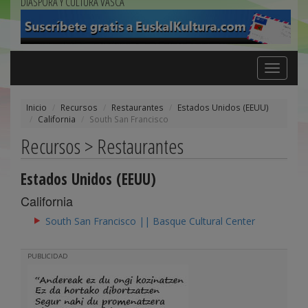
DIÁSPORA Y CULTURA VASCA
Toggle
navigation
Inicio
Recursos
Restaurantes
Estados Unidos (EEUU)
California
South San Francisco
Recursos > Restaurantes
Estados Unidos (EEUU)
California
South San Francisco || Basque Cultural Center
PUBLICIDAD