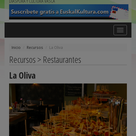
DIÁSPORA Y CULTURA VASCA
Toggle
navigation
Inicio
Recursos
La Oliva
Recursos > Restaurantes
La Oliva