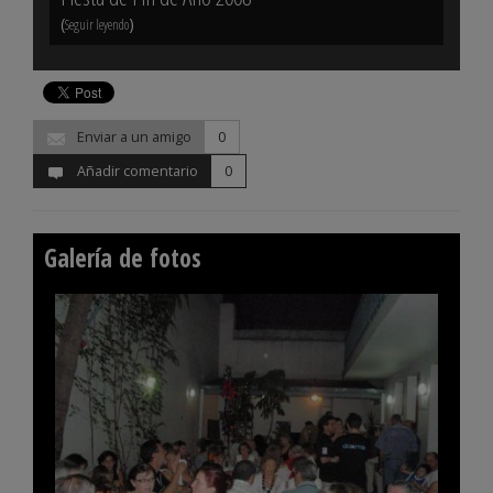
(
)
(
Seguir leyendo
Seguir 
Enviar a un amigo
0
Añadir comentario
0
Galería de fotos