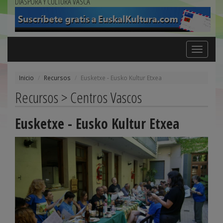
DIÁSPORA Y CULTURA VASCA
Toggle
navigation
Inicio
Recursos
Eusketxe - Eusko Kultur Etxea
Recursos > Centros Vascos
Eusketxe - Eusko Kultur Etxea