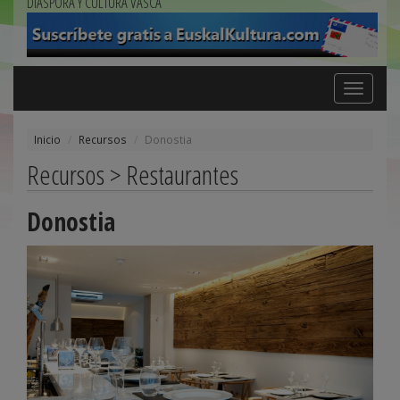
DIÁSPORA Y CULTURA VASCA
Toggle
navigation
Inicio
Recursos
Donostia
Recursos > Restaurantes
Donostia