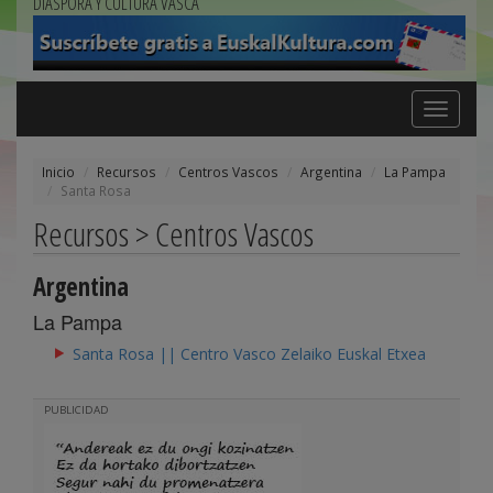
DIÁSPORA Y CULTURA VASCA
Toggle
navigation
Inicio
Recursos
Centros Vascos
Argentina
La Pampa
Santa Rosa
Recursos > Centros Vascos
Argentina
La Pampa
Santa Rosa || Centro Vasco Zelaiko Euskal Etxea
PUBLICIDAD